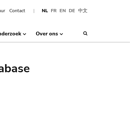
uur
Contact
NL
FR
EN
DE
中文
nderzoek
Over ons
Search
abase