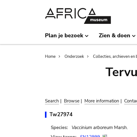
Skip
Skip
to
to
main
search
content
Plan je bezoek
Zien & doen
Breadcrumb
Home
Onderzoek
Collecties, archieven en 
Terv
Search
|
Browse
|
More information
|
Conta
Tw27974
Species:
Vaccinium arboreum
Marsh.