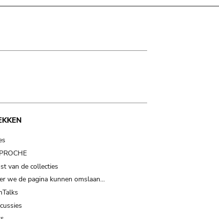
EKKEN
es
t PROCHE
t van de collecties
er we de pagina kunnen omslaan…
Talks
scussies
ts