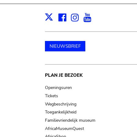
Facebook
Instagram
Youtube
Print
X
NIEUWSBRIEF
Main
PLAN JE BEZOEK
navigation
Openingsuren
Tickets
Wegbeschrijving
Toegankelijkheid
Familievriendelijk museum
AfricaMuseumQuest
AfricaShop