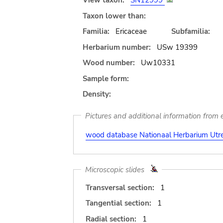
View taxon:
SN12999
Taxon lower than:
Familia:
Ericaceae
Subfamilia:
Herbarium number:
USw 19399
Wood number:
Uw10331
Sample form:
Density:
Pictures and additional information from e
wood database Nationaal Herbarium Utre
Microscopic slides
Transversal section:
1
Tangential section:
1
Radial section:
1