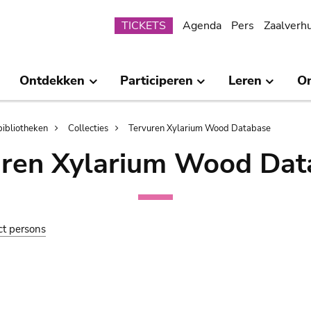
Submenu
TICKETS
Agenda
Pers
Zaalverh
Ontdekken
Participeren
Leren
O
bibliotheken
Collecties
Tervuren Xylarium Wood Database
uren Xylarium Wood Dat
ct persons