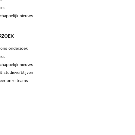
ies
happelijk nieuws
RZOEK
 ons onderzoek
ies
happelijk nieuws
& studieverblijven
eer onze teams