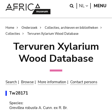
Skip
Skip
Search
LANGUAGE
NL
MENU
to
to
main
search
content
Breadcrumb
Home
Onderzoek
Collecties, archieven en bibliotheken
Collecties
Tervuren Xylarium Wood Database
Tervuren Xylarium
Wood Database
Search
|
Browse
|
More information
|
Contact persons
Tw28171
Species:
Grevillea robusta
A. Cunn. ex R. Br.