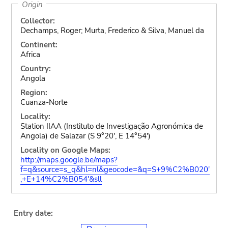
Origin
Collector:
Dechamps, Roger; Murta, Frederico & Silva, Manuel da
Continent:
Africa
Country:
Angola
Region:
Cuanza-Norte
Locality:
Station IIAA (Instituto de Investigação Agronómica de
Angola) de Salazar (S 9°20', E 14°54')
Locality on Google Maps:
http://maps.google.be/maps?
f=q&source=s_q&hl=nl&geocode=&q=S+9%C2%B020'
,+E+14%C2%B054'&sll
Entry date: