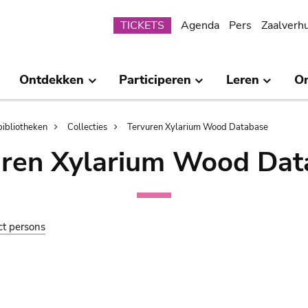
Submenu
TICKETS
Agenda
Pers
Zaalverh
Ontdekken
Participeren
Leren
O
bibliotheken
Collecties
Tervuren Xylarium Wood Database
uren Xylarium Wood Dat
ct persons