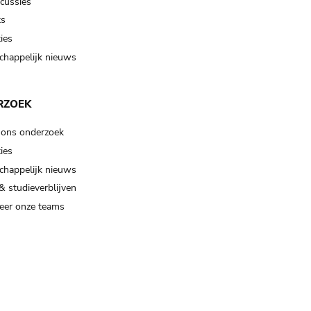
scussies
ts
ies
happelijk nieuws
RZOEK
 ons onderzoek
ies
happelijk nieuws
& studieverblijven
eer onze teams