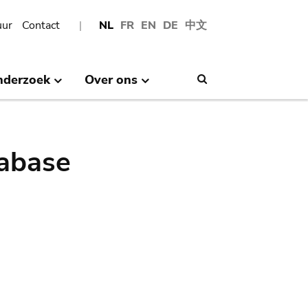
uur
Contact
NL
FR
EN
DE
中文
nderzoek
Over ons
Search
abase