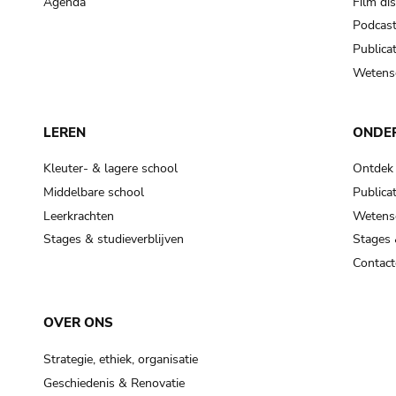
Agenda
Film di
Podcas
Publicat
Wetensc
LEREN
ONDE
Kleuter- & lagere school
Ontdek
Middelbare school
Publicat
Leerkrachten
Wetensc
Stages & studieverblijven
Stages 
Contact
OVER ONS
Strategie, ethiek, organisatie
Geschiedenis & Renovatie