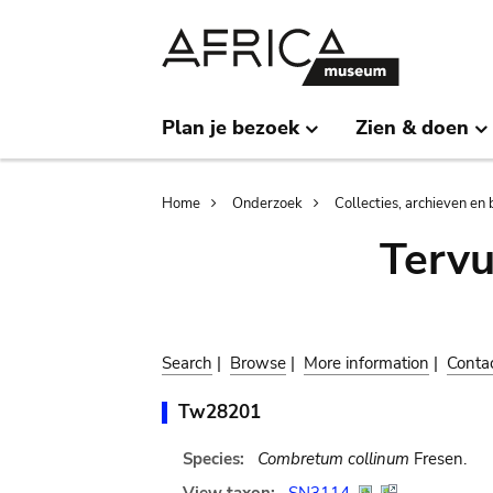
Skip
Skip
to
to
main
search
content
Plan je bezoek
Zien & doen
Breadcrumb
Home
Onderzoek
Collecties, archieven en 
Terv
Search
|
Browse
|
More information
|
Conta
Tw28201
Species:
Combretum collinum
Fresen.