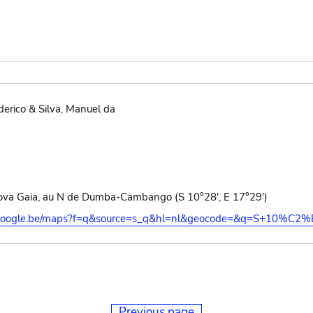
erico & Silva, Manuel da
va Gaia, au N de Dumba-Cambango (S 10°28', E 17°29')
s.google.be/maps?f=q&source=s_q&hl=nl&geocode=&q=S+10%C2
Previous page