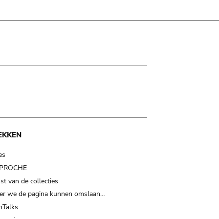
EKKEN
es
t PROCHE
t van de collecties
er we de pagina kunnen omslaan…
Talks