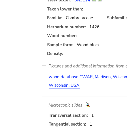
View taxon:
SN3114
Taxon lower than:
Familia:
Combretaceae
Subfamilia
Herbarium number:
1426
Wood number:
Sample form:
Wood block
Density:
Pictures and additional information from e
wood database CWAR, Madison, Wiscons
Wisconsin, USA.
Microscopic slides
Transversal section:
1
Tangential section:
1