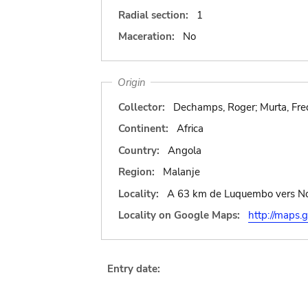
Radial section:
1
Maceration:
No
Origin
Collector:
Dechamps, Roger; Murta, Fred
Continent:
Africa
Country:
Angola
Region:
Malanje
Locality:
A 63 km de Luquembo vers No
Locality on Google Maps:
http://map
Entry date: