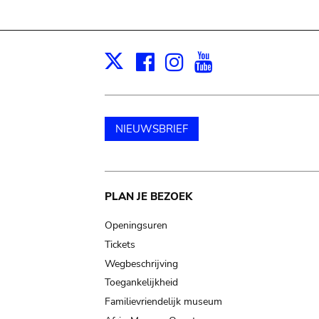
Facebook
Instagram
Youtube
Print
X
NIEUWSBRIEF
Main
PLAN JE BEZOEK
navigation
Openingsuren
Tickets
Wegbeschrijving
Toegankelijkheid
Familievriendelijk museum