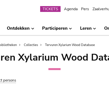
Submenu
TICKETS
Agenda
Pers
Zaalverh
Ontdekken
Participeren
Leren
O
bibliotheken
Collecties
Tervuren Xylarium Wood Database
uren Xylarium Wood Dat
ct persons