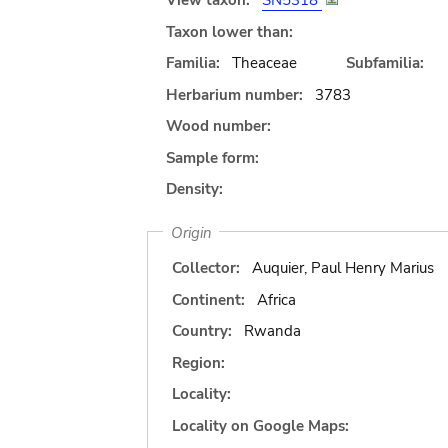
View taxon:
SN5318
Taxon lower than:
Familia:
Theaceae
Subfamilia:
Herbarium number:
3783
Wood number:
Sample form:
Density:
Origin
Collector:
Auquier, Paul Henry Marius
Continent:
Africa
Country:
Rwanda
Region:
Locality:
Locality on Google Maps: