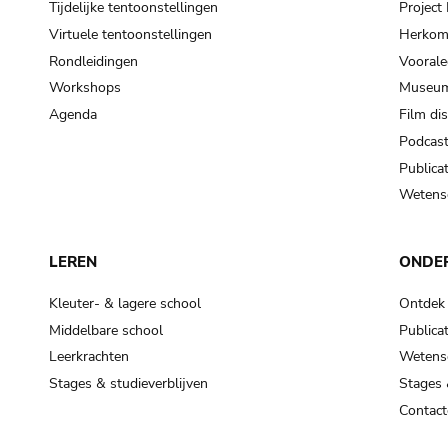
Tijdelijke tentoonstellingen
Projec
Virtuele tentoonstellingen
Herkoms
Rondleidingen
Voorale
Workshops
Museum
Agenda
Film di
Podcas
Publicat
Wetensc
LEREN
ONDE
Kleuter- & lagere school
Ontdek
Middelbare school
Publicat
Leerkrachten
Wetensc
Stages & studieverblijven
Stages 
Contact