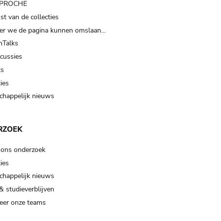
t PROCHE
t van de collecties
er we de pagina kunnen omslaan…
Talks
scussies
ts
ies
happelijk nieuws
RZOEK
 ons onderzoek
ies
happelijk nieuws
& studieverblijven
eer onze teams