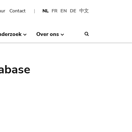
uur
Contact
NL
FR
EN
DE
中文
nderzoek
Over ons
Search
abase