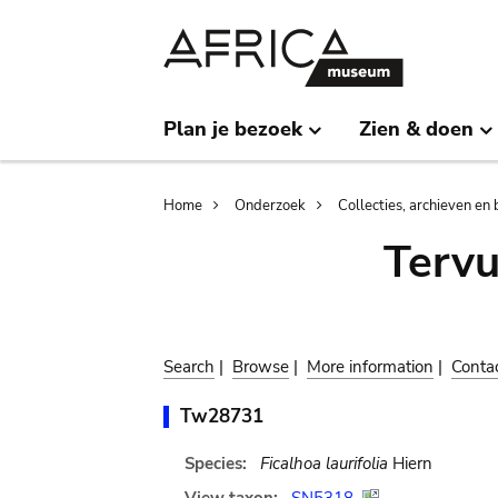
Skip
Skip
to
to
main
search
content
Plan je bezoek
Zien & doen
Breadcrumb
Home
Onderzoek
Collecties, archieven en 
Terv
Search
|
Browse
|
More information
|
Conta
Tw28731
Species:
Ficalhoa laurifolia
Hiern