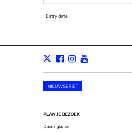
Entry date:
Facebook
Instagram
Youtube
Print
X
NIEUWSBRIEF
Main
PLAN JE BEZOEK
navigation
Openingsuren