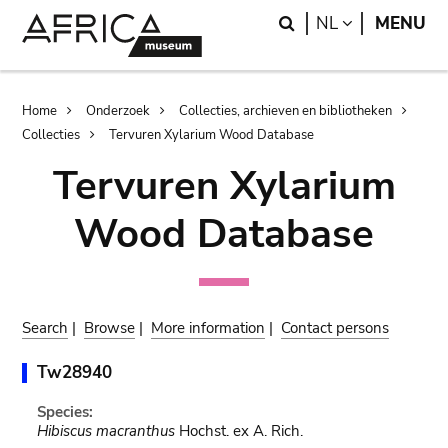
Skip
Skip
Search
LANGUAGE
NL
MENU
to
to
main
search
content
Breadcrumb
Home
Onderzoek
Collecties, archieven en bibliotheken
Collecties
Tervuren Xylarium Wood Database
Tervuren Xylarium
Wood Database
Search
|
Browse
|
More information
|
Contact persons
Tw28940
Species:
Hibiscus macranthus
Hochst. ex A. Rich.