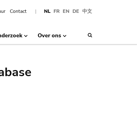
uur
Contact
NL
FR
EN
DE
中文
nderzoek
Over ons
Search
abase