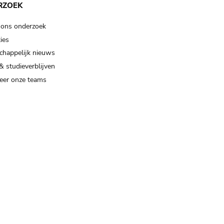
RZOEK
 ons onderzoek
ies
happelijk nieuws
& studieverblijven
eer onze teams