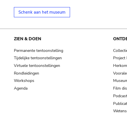
Schenk aan het museum
ZIEN & DOEN
ONTD
Permanente tentoonstelling
Collecti
Tijdelijke tentoonstellingen
Projec
Virtuele tentoonstellingen
Herkoms
Rondleidingen
Voorale
Workshops
Museum
Agenda
Film di
Podcas
Publicat
Wetensc