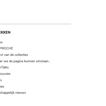
EKKEN
es
t PROCHE
t van de collecties
er we de pagina kunnen omslaan…
Talks
scussies
ts
ies
happelijk nieuws