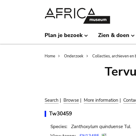
Skip
Skip
to
to
main
search
content
Plan je bezoek
Zien & doen
Breadcrumb
Home
Onderzoek
Collecties, archieven en 
Terv
Search
|
Browse
|
More information
|
Conta
Tw30459
Species:
Zanthoxylum quinduense
Tul.