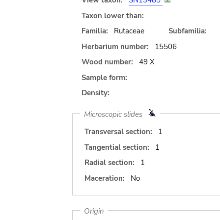
View taxon:
SN13485
Taxon lower than:
Familia:
Rutaceae
Subfamilia:
Herbarium number:
15506
Wood number:
49 X
Sample form:
Density:
Microscopic slides
Transversal section:
1
Tangential section:
1
Radial section:
1
Maceration:
No
Origin