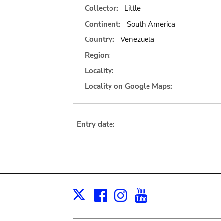
Collector:
Little
Continent:
South America
Country:
Venezuela
Region:
Locality:
Locality on Google Maps:
Entry date:
Facebook
Instagram
Youtube
Print
X