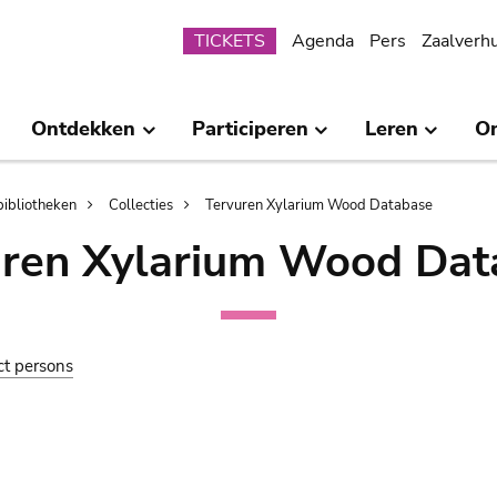
Submenu
TICKETS
Agenda
Pers
Zaalverh
Ontdekken
Participeren
Leren
O
bibliotheken
Collecties
Tervuren Xylarium Wood Database
uren Xylarium Wood Dat
ct persons