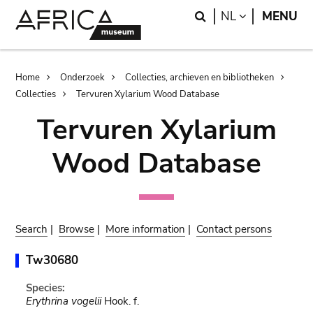
Skip
Skip
Search
LANGUAGE
NL
MENU
to
to
main
search
content
Breadcrumb
Home
Onderzoek
Collecties, archieven en bibliotheken
Collecties
Tervuren Xylarium Wood Database
Tervuren Xylarium
Wood Database
Search
|
Browse
|
More information
|
Contact persons
Tw30680
Species:
Erythrina vogelii
Hook. f.