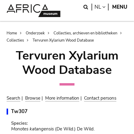
Skip
Skip
Search
LANGUAGE
NL
MENU
to
to
main
search
content
Breadcrumb
Home
Onderzoek
Collecties, archieven en bibliotheken
Collecties
Tervuren Xylarium Wood Database
Tervuren Xylarium
Wood Database
Search
|
Browse
|
More information
|
Contact persons
Tw307
Species:
Monotes katangensis
(De Wild.) De Wild.