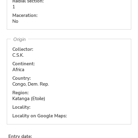
Radial section:
1
Maceration:
No
Origin
Collector:
C.S.K.
Continent:
Africa
Country:
Congo, Dem. Rep.
Region:
Katanga (Etoile)
Locality:
Locality on Google Maps:
Entry date: