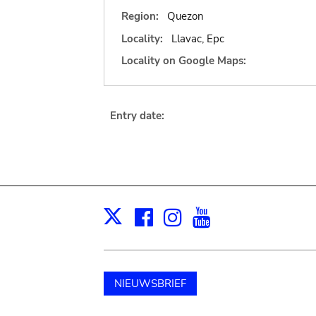
Region:
Quezon
Locality:
Llavac, Epc
Locality on Google Maps:
Entry date:
Facebook
Instagram
Youtube
Print
X
NIEUWSBRIEF