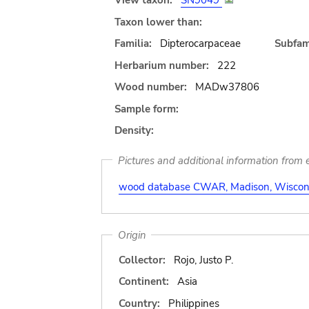
View taxon:
SN9049
Taxon lower than:
Familia:
Dipterocarpaceae
Subfami
Herbarium number:
222
Wood number:
MADw37806
Sample form:
Density:
Pictures and additional information from e
wood database CWAR, Madison, Wiscons
Origin
Collector:
Rojo, Justo P.
Continent:
Asia
Country:
Philippines