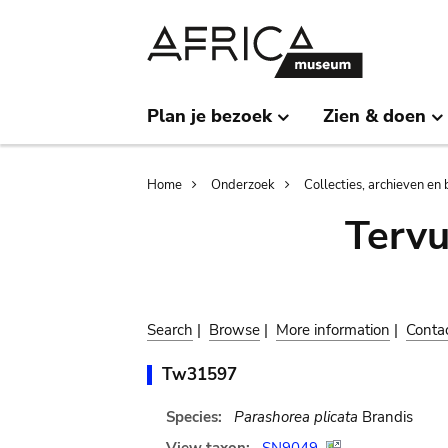
Skip
Skip
to
to
main
search
content
Plan je bezoek
Zien & doen
Breadcrumb
Home
Onderzoek
Collecties, archieven en 
Terv
Search
|
Browse
|
More information
|
Conta
Tw31597
Species:
Parashorea plicata
Brandis