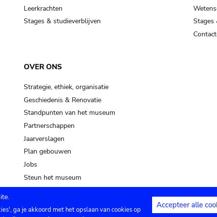
Leerkrachten
Wetensc
Stages & studieverblijven
Stages 
Contact
OVER ONS
Strategie, ethiek, organisatie
Geschiedenis & Renovatie
Standpunten van het museum
Partnerschappen
Jaarverslagen
Plan gebouwen
Jobs
Steun het museum
te.
Accepteer alle coo
kies', ga je akkoord met het opslaan van cookies op