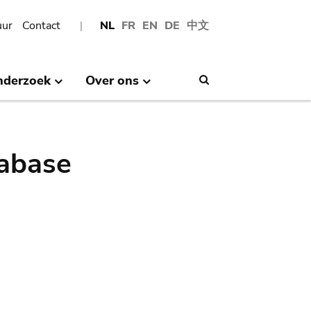
uur
Contact
NL
FR
EN
DE
中文
nderzoek
Over ons
Search
abase