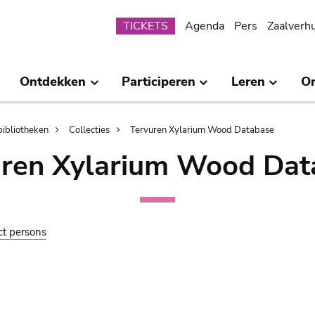
Submenu
TICKETS
Agenda
Pers
Zaalverh
Ontdekken
Participeren
Leren
O
bibliotheken
Collecties
Tervuren Xylarium Wood Database
uren Xylarium Wood Dat
ct persons