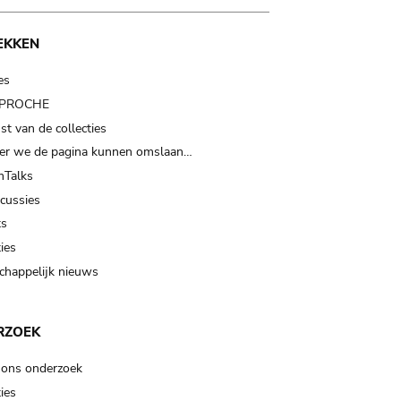
EKKEN
es
t PROCHE
t van de collecties
er we de pagina kunnen omslaan…
Talks
scussies
ts
ies
happelijk nieuws
RZOEK
 ons onderzoek
ies