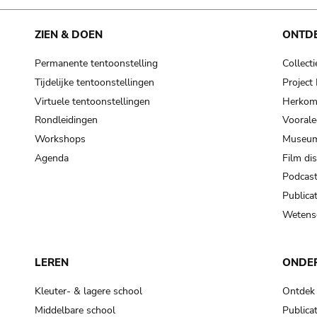
ZIEN & DOEN
ONTD
Permanente tentoonstelling
Collecti
Tijdelijke tentoonstellingen
Projec
Virtuele tentoonstellingen
Herkoms
Rondleidingen
Voorale
Workshops
Museum
Agenda
Film di
Podcas
Publicat
Wetensc
LEREN
ONDE
Kleuter- & lagere school
Ontdek
Middelbare school
Publicat