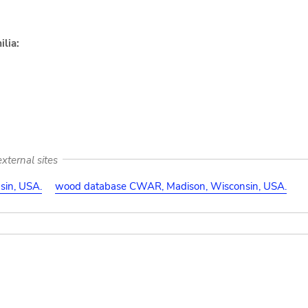
lia:
xternal sites
in, USA.
wood database CWAR, Madison, Wisconsin, USA.