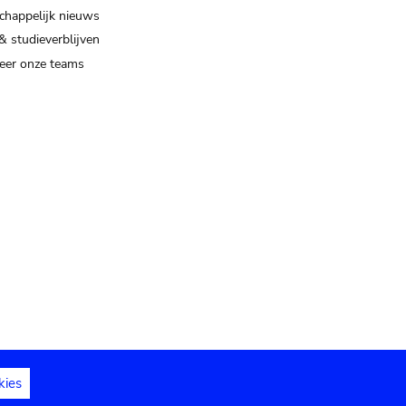
happelijk nieuws
& studieverblijven
eer onze teams
kies