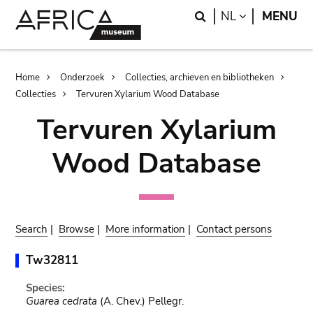
Skip
Skip
Search
LANGUAGE
NL
MENU
to
to
main
search
content
Breadcrumb
Home
Onderzoek
Collecties, archieven en bibliotheken
Collecties
Tervuren Xylarium Wood Database
Tervuren Xylarium
Wood Database
Search
|
Browse
|
More information
|
Contact persons
Tw32811
Species:
Guarea cedrata
(A. Chev.) Pellegr.