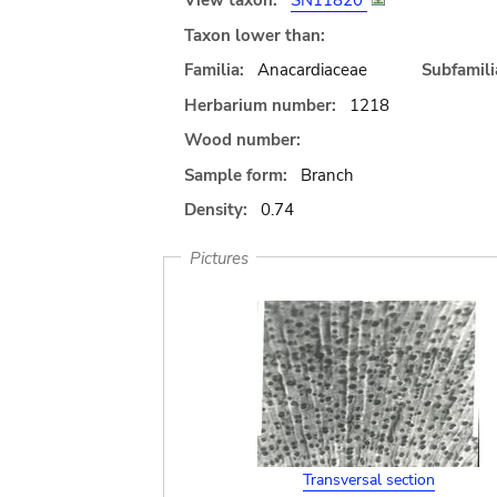
View taxon:
SN11820
Taxon lower than:
Familia:
Anacardiaceae
Subfamili
Herbarium number:
1218
Wood number:
Sample form:
Branch
Density:
0.74
Pictures
Transversal section