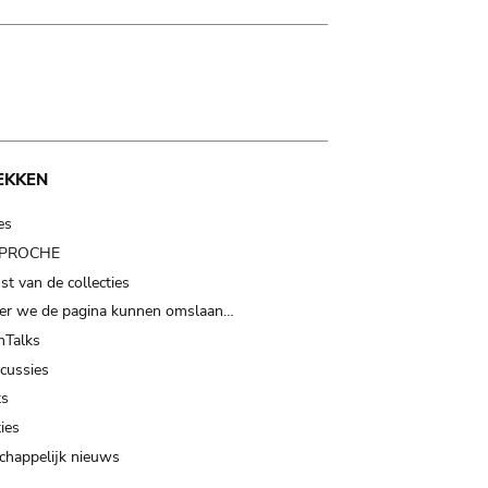
EKKEN
es
t PROCHE
t van de collecties
er we de pagina kunnen omslaan…
Talks
scussies
ts
ies
happelijk nieuws