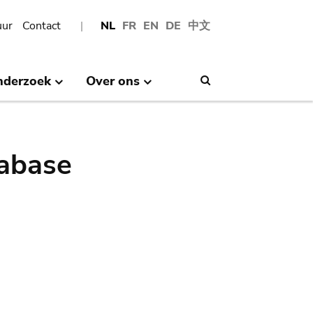
uur
Contact
NL
FR
EN
DE
中文
nderzoek
Over ons
Search
abase