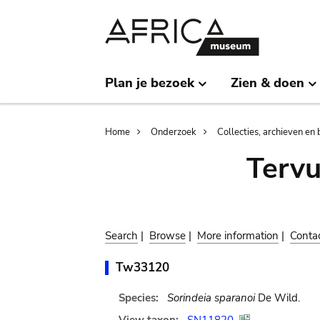
Skip
Skip
to
to
main
search
content
Plan je bezoek
Zien & doen
Breadcrumb
Home
Onderzoek
Collecties, archieven en 
Terv
Search
|
Browse
|
More information
|
Conta
Tw33120
Species:
Sorindeia sparanoi
De Wild.