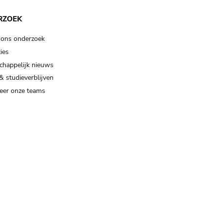
RZOEK
 ons onderzoek
ies
happelijk nieuws
& studieverblijven
eer onze teams