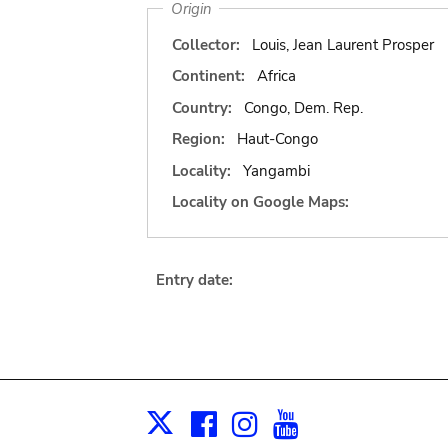
Origin
Collector:
Louis, Jean Laurent Prosper
Continent:
Africa
Country:
Congo, Dem. Rep.
Region:
Haut-Congo
Locality:
Yangambi
Locality on Google Maps:
Entry date:
Facebook
Instagram
Youtube
Print
X