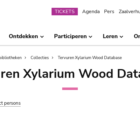
Submenu
TICKETS
Agenda
Pers
Zaalverh
Ontdekken
Participeren
Leren
O
bibliotheken
Collecties
Tervuren Xylarium Wood Database
uren Xylarium Wood Dat
ct persons