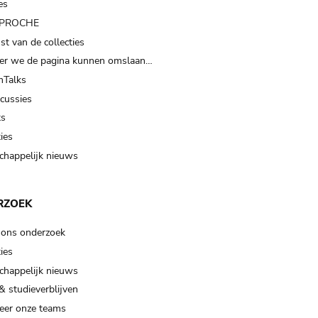
es
t PROCHE
t van de collecties
er we de pagina kunnen omslaan…
Talks
scussies
ts
ies
happelijk nieuws
RZOEK
 ons onderzoek
ies
happelijk nieuws
& studieverblijven
eer onze teams