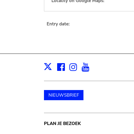
Locality on Google Maps:
Entry date:
Facebook
Instagram
Youtube
Print
X
NIEUWSBRIEF
Main
PLAN JE BEZOEK