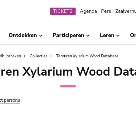
Submenu
TICKETS
Agenda
Pers
Zaalverh
Ontdekken
Participeren
Leren
O
bibliotheken
Collecties
Tervuren Xylarium Wood Database
uren Xylarium Wood Dat
ct persons