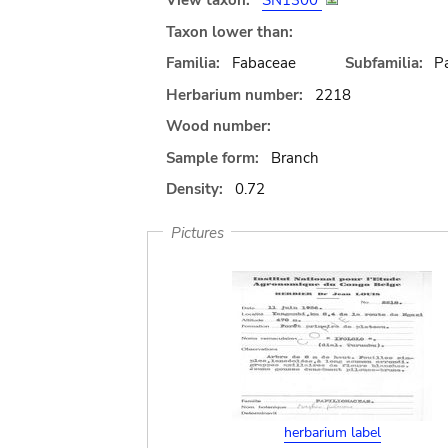
View taxon:
SN1300
Taxon lower than:
Familia:
Fabaceae
Subfamilia:
Pa
Herbarium number:
2218
Wood number:
Sample form:
Branch
Density:
0.72
Pictures
herbarium label