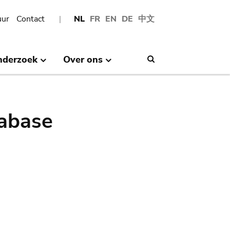
uur
Contact
NL
FR
EN
DE
中文
nderzoek
Over ons
Search
abase