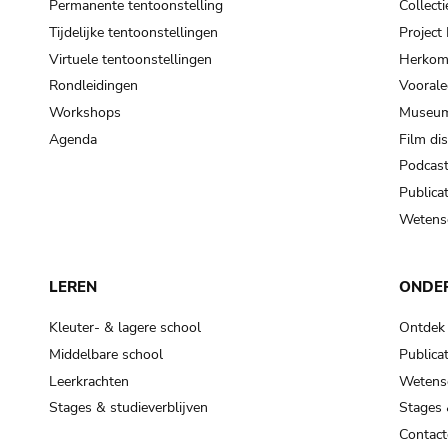
Permanente tentoonstelling
Collecti
Tijdelijke tentoonstellingen
Projec
Virtuele tentoonstellingen
Herkoms
Rondleidingen
Voorale
Workshops
Museum
Agenda
Film di
Podcas
Publicat
Wetensc
LEREN
ONDE
Kleuter- & lagere school
Ontdek
Middelbare school
Publicat
Leerkrachten
Wetensc
Stages & studieverblijven
Stages 
Contact