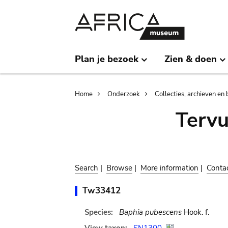
Skip
Skip
to
to
main
search
content
Plan je bezoek
Zien & doen
Breadcrumb
Home
Onderzoek
Collecties, archieven en 
Terv
Search
|
Browse
|
More information
|
Conta
Tw33412
Species:
Baphia pubescens
Hook. f.