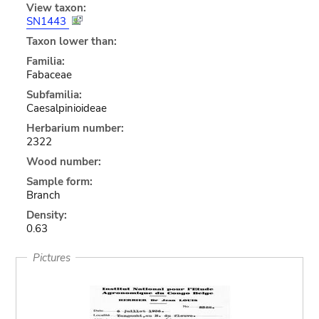
View taxon:
SN1443
Taxon lower than:
Familia:
Fabaceae
Subfamilia:
Caesalpinioideae
Herbarium number:
2322
Wood number:
Sample form:
Branch
Density:
0.63
Pictures