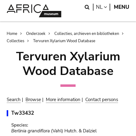
Skip
Skip
Search
LANGUAGE
NL
MENU
to
to
main
search
content
Breadcrumb
Home
Onderzoek
Collecties, archieven en bibliotheken
Collecties
Tervuren Xylarium Wood Database
Tervuren Xylarium
Wood Database
Search
|
Browse
|
More information
|
Contact persons
Tw33432
Species:
Berlinia grandiflora
(Vahl) Hutch. & Dalziel