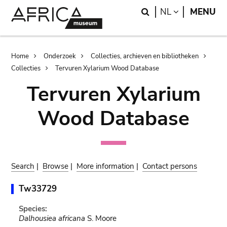
Skip
Skip
Search
LANGUAGE
NL
MENU
to
to
main
search
content
Breadcrumb
Home
Onderzoek
Collecties, archieven en bibliotheken
Collecties
Tervuren Xylarium Wood Database
Tervuren Xylarium
Wood Database
Search
|
Browse
|
More information
|
Contact persons
Tw33729
Species:
Dalhousiea africana
S. Moore