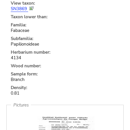
View taxon:
SN3869
Taxon lower than:
Familia:
Fabaceae
Subfamilia:
Papilionoideae
Herbarium number:
4134
Wood number:
Sample form:
Branch
Density:
0.81
Pictures