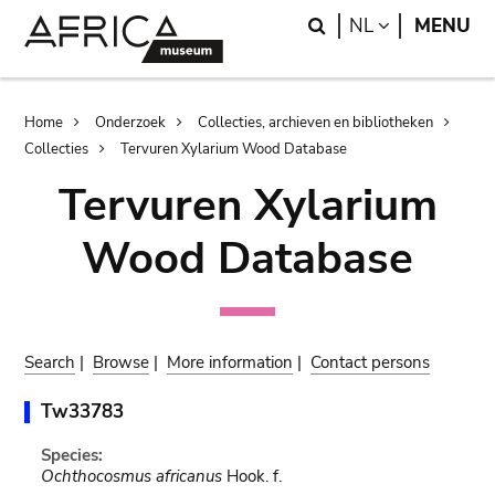
Skip
Skip
Search
LANGUAGE
NL
MENU
to
to
main
search
content
Breadcrumb
Home
Onderzoek
Collecties, archieven en bibliotheken
Collecties
Tervuren Xylarium Wood Database
Tervuren Xylarium
Wood Database
Search
|
Browse
|
More information
|
Contact persons
Tw33783
Species:
Ochthocosmus africanus
Hook. f.