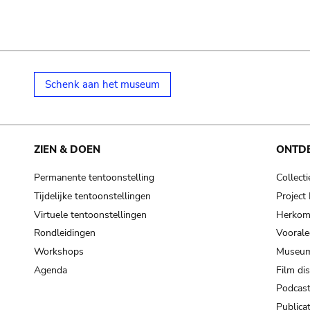
Schenk aan het museum
ZIEN & DOEN
ONTD
Permanente tentoonstelling
Collecti
Tijdelijke tentoonstellingen
Projec
Virtuele tentoonstellingen
Herkoms
Rondleidingen
Voorale
Workshops
Museum
Agenda
Film di
Podcas
Publicat