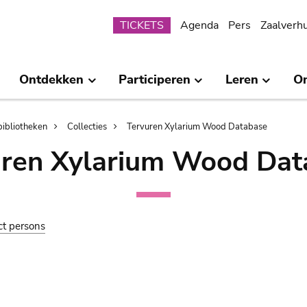
Submenu
TICKETS
Agenda
Pers
Zaalverh
Ontdekken
Participeren
Leren
O
bibliotheken
Collecties
Tervuren Xylarium Wood Database
uren Xylarium Wood Dat
ct persons