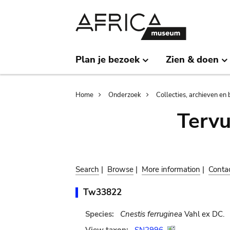
Skip
Skip
to
to
main
search
content
Plan je bezoek
Zien & doen
Breadcrumb
Home
Onderzoek
Collecties, archieven en 
Terv
Search
|
Browse
|
More information
|
Conta
Tw33822
Species:
Cnestis ferruginea
Vahl ex DC.