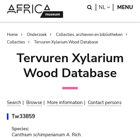
Skip
Skip
Search
LANGUAGE
NL
MENU
to
to
main
search
content
Breadcrumb
Home
Onderzoek
Collecties, archieven en bibliotheken
Collecties
Tervuren Xylarium Wood Database
Tervuren Xylarium
Wood Database
Search
|
Browse
|
More information
|
Contact persons
Tw33859
Species:
Canthium schimperianum
A. Rich.