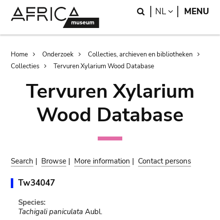
Skip
Skip
Search
LANGUAGE
NL
MENU
to
to
main
search
content
Breadcrumb
Home
Onderzoek
Collecties, archieven en bibliotheken
Collecties
Tervuren Xylarium Wood Database
Tervuren Xylarium
Wood Database
Search
|
Browse
|
More information
|
Contact persons
Tw34047
Species:
Tachigali paniculata
Aubl.