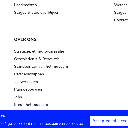
Leerkrachten
Wetensc
Stages & studieverblijven
Stages 
Contact
OVER ONS
Strategie, ethiek, organisatie
Geschiedenis & Renovatie
Standpunten van het museum
Partnerschappen
Jaarverslagen
Plan gebouwen
Jobs
Steun het museum
te.
Accepteer alle coo
kies', ga je akkoord met het opslaan van cookies op