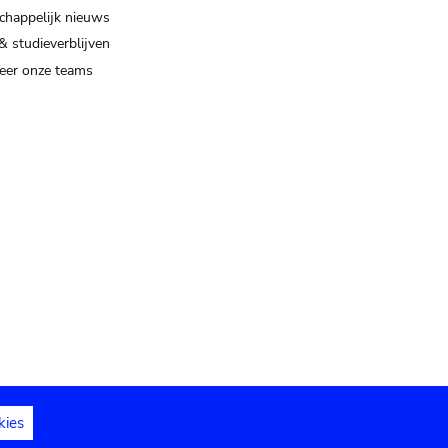
happelijk nieuws
& studieverblijven
eer onze teams
kies