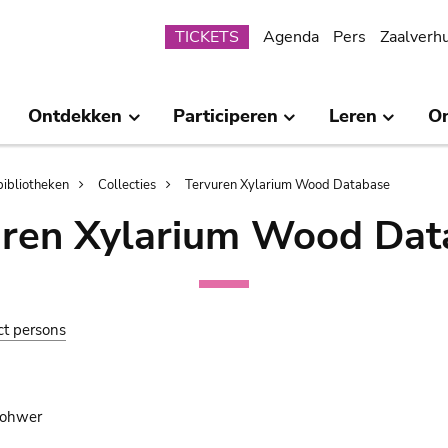
Submenu
TICKETS
Agenda
Pers
Zaalverh
Ontdekken
Participeren
Leren
O
bibliotheken
Collecties
Tervuren Xylarium Wood Database
uren Xylarium Wood Dat
ct persons
Rohwer