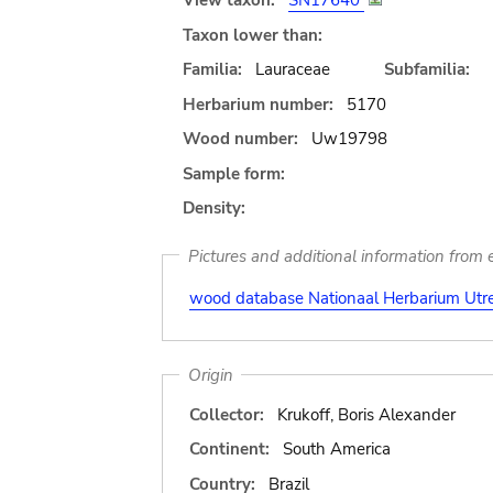
View taxon:
SN17640
Taxon lower than:
Familia:
Lauraceae
Subfamilia:
Herbarium number:
5170
Wood number:
Uw19798
Sample form:
Density:
Pictures and additional information from e
wood database Nationaal Herbarium Utre
Origin
Collector:
Krukoff, Boris Alexander
Continent:
South America
Country:
Brazil