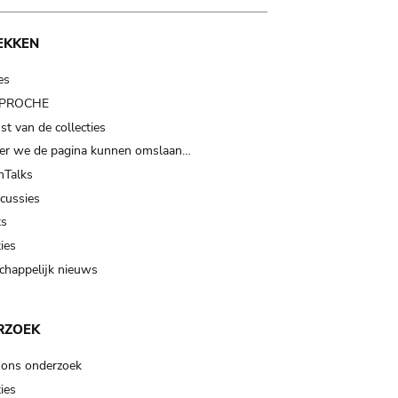
EKKEN
es
t PROCHE
t van de collecties
er we de pagina kunnen omslaan…
Talks
scussies
ts
ies
happelijk nieuws
RZOEK
 ons onderzoek
ies