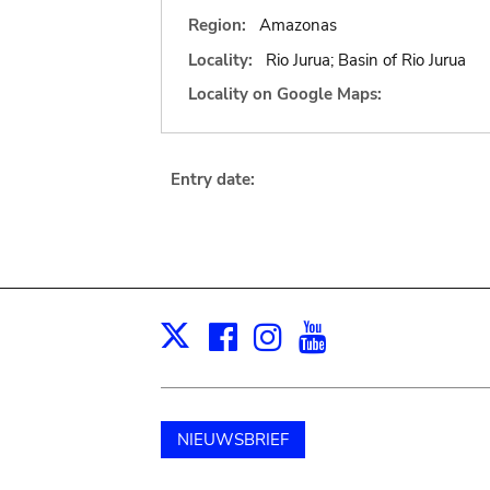
Region:
Amazonas
Locality:
Rio Jurua; Basin of Rio Jurua
Locality on Google Maps:
Entry date:
Facebook
Instagram
Youtube
Print
X
NIEUWSBRIEF