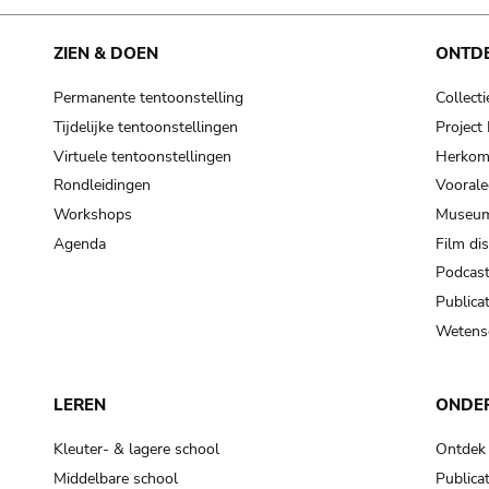
ZIEN & DOEN
ONTD
Permanente tentoonstelling
Collecti
Tijdelijke tentoonstellingen
Projec
Virtuele tentoonstellingen
Herkoms
Rondleidingen
Voorale
Workshops
Museum
Agenda
Film di
Podcas
Publicat
Wetensc
LEREN
ONDE
Kleuter- & lagere school
Ontdek
Middelbare school
Publicat