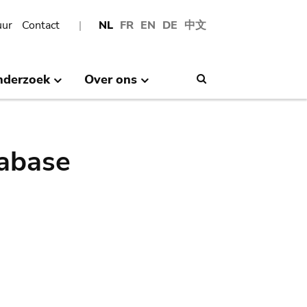
uur
Contact
NL
FR
EN
DE
中文
nderzoek
Over ons
Search
abase