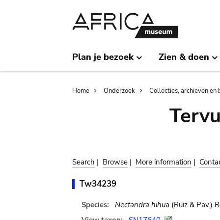
Skip
Skip
to
to
main
search
content
Plan je bezoek
Zien & doen
Breadcrumb
Home
Onderzoek
Collecties, archieven en 
Terv
Search
|
Browse
|
More information
|
Conta
Tw34239
Species:
Nectandra hihua
(Ruiz & Pav.) 