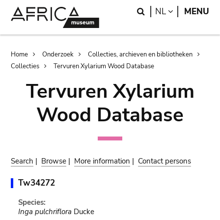
Skip
Skip
Search
LANGUAGE
NL
MENU
to
to
main
search
content
Breadcrumb
Home
Onderzoek
Collecties, archieven en bibliotheken
Collecties
Tervuren Xylarium Wood Database
Tervuren Xylarium
Wood Database
Search
|
Browse
|
More information
|
Contact persons
Tw34272
Species:
Inga pulchriflora
Ducke