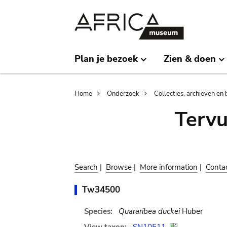
Skip
Skip
to
to
main
search
content
Plan je bezoek
Zien & doen
Breadcrumb
Home
Onderzoek
Collecties, archieven en 
Terv
Search
|
Browse
|
More information
|
Conta
Tw34500
Species:
Quararibea duckei
Huber