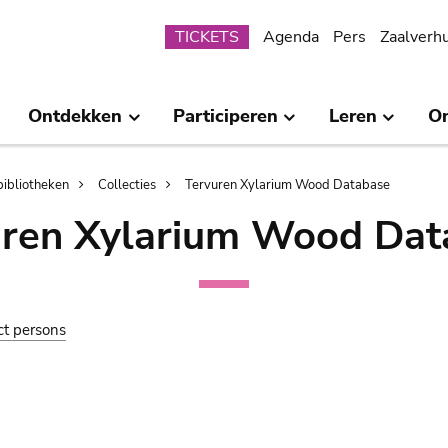
Submenu
TICKETS
Agenda
Pers
Zaalverh
Ontdekken
Participeren
Leren
O
bibliotheken
Collecties
Tervuren Xylarium Wood Database
uren Xylarium Wood Dat
ct persons