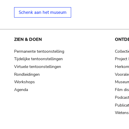
Schenk aan het museum
ZIEN & DOEN
ONTD
Permanente tentoonstelling
Collecti
Tijdelijke tentoonstellingen
Projec
Virtuele tentoonstellingen
Herkoms
Rondleidingen
Voorale
Workshops
Museum
Agenda
Film di
Podcas
Publicat
Wetensc