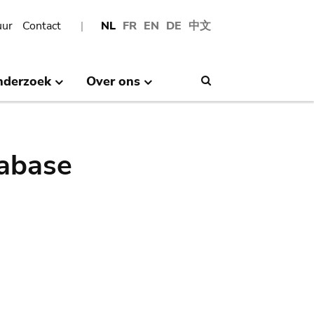
uur
Contact
NL
FR
EN
DE
中文
nderzoek
Over ons
Search
abase