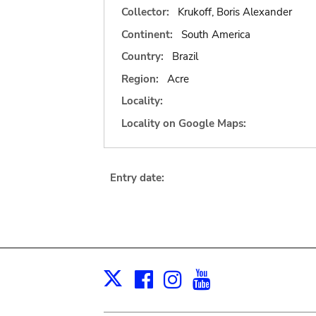
Collector:
Krukoff, Boris Alexander
Continent:
South America
Country:
Brazil
Region:
Acre
Locality:
Locality on Google Maps:
Entry date:
Facebook
Instagram
Youtube
Print
X