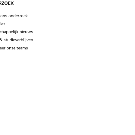
RZOEK
 ons onderzoek
ies
happelijk nieuws
& studieverblijven
eer onze teams