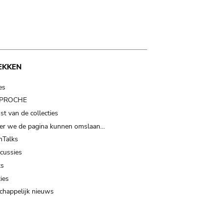
EKKEN
es
t PROCHE
t van de collecties
er we de pagina kunnen omslaan…
Talks
scussies
ts
ies
happelijk nieuws