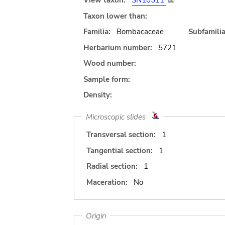
View taxon:
SN10511
Taxon lower than:
Familia:
Bombacaceae
Subfamilia
Herbarium number:
5721
Wood number:
Sample form:
Density:
Microscopic slides
Transversal section:
1
Tangential section:
1
Radial section:
1
Maceration:
No
Origin