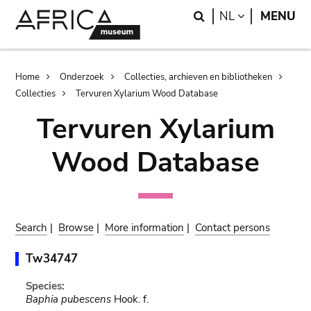
Skip
Skip
Search
LANGUAGE
NL
MENU
to
to
main
search
content
Breadcrumb
Home
Onderzoek
Collecties, archieven en bibliotheken
Collecties
Tervuren Xylarium Wood Database
Tervuren Xylarium
Wood Database
Search
|
Browse
|
More information
|
Contact persons
Tw34747
Species:
Baphia pubescens
Hook. f.