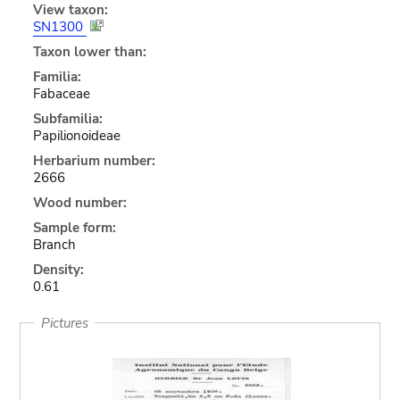
View taxon:
SN1300
Taxon lower than:
Familia:
Fabaceae
Subfamilia:
Papilionoideae
Herbarium number:
2666
Wood number:
Sample form:
Branch
Density:
0.61
Pictures