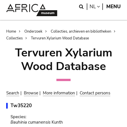
Skip
Skip
Search
LANGUAGE
NL
MENU
to
to
main
search
content
Breadcrumb
Home
Onderzoek
Collecties, archieven en bibliotheken
Collecties
Tervuren Xylarium Wood Database
Tervuren Xylarium
Wood Database
Search
|
Browse
|
More information
|
Contact persons
Tw35220
Species:
Bauhinia cumanensis
Kunth