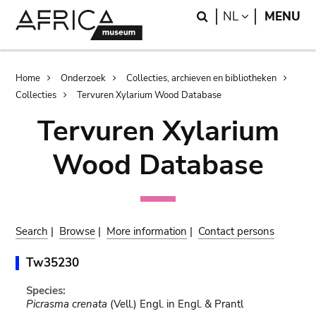
Skip
Skip
Search
LANGUAGE
NL
MENU
to
to
main
search
content
Breadcrumb
Home
Onderzoek
Collecties, archieven en bibliotheken
Collecties
Tervuren Xylarium Wood Database
Tervuren Xylarium
Wood Database
Search
|
Browse
|
More information
|
Contact persons
Tw35230
Species:
Picrasma crenata
(Vell.) Engl. in Engl. & Prantl