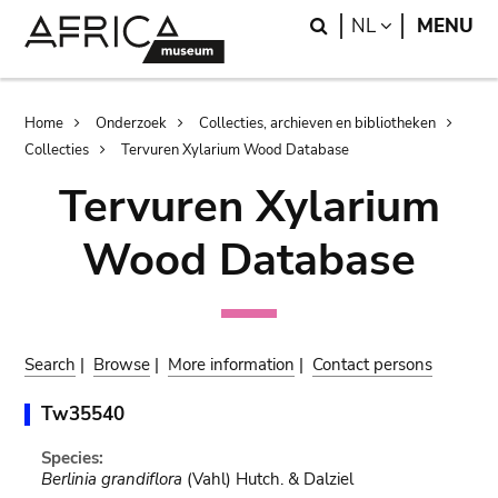
Skip
Skip
Search
LANGUAGE
NL
MENU
to
to
main
search
content
Breadcrumb
Home
Onderzoek
Collecties, archieven en bibliotheken
Collecties
Tervuren Xylarium Wood Database
Tervuren Xylarium
Wood Database
Search
|
Browse
|
More information
|
Contact persons
Tw35540
Species:
Berlinia grandiflora
(Vahl) Hutch. & Dalziel