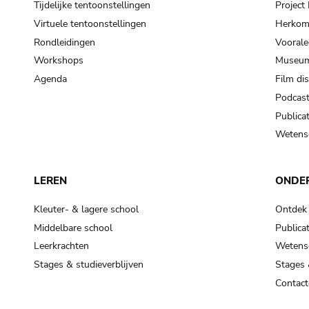
Tijdelijke tentoonstellingen
Projec
Virtuele tentoonstellingen
Herkoms
Rondleidingen
Voorale
Workshops
Museum
Agenda
Film di
Podcas
Publicat
Wetensc
LEREN
ONDE
Kleuter- & lagere school
Ontdek
Middelbare school
Publicat
Leerkrachten
Wetensc
Stages & studieverblijven
Stages 
Contact