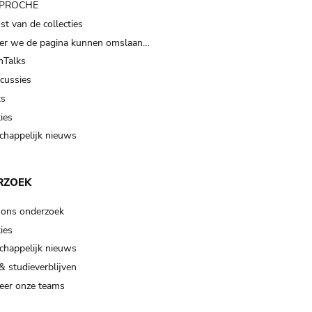
t PROCHE
t van de collecties
er we de pagina kunnen omslaan…
Talks
scussies
ts
ies
happelijk nieuws
RZOEK
 ons onderzoek
ies
happelijk nieuws
& studieverblijven
eer onze teams