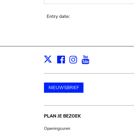
Entry date:
Facebook
Instagram
Youtube
Print
X
NIEUWSBRIEF
Main
PLAN JE BEZOEK
navigation
Openingsuren