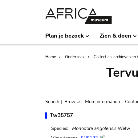
Skip
Skip
to
to
main
search
content
Plan je bezoek
Zien & doen
Breadcrumb
Home
Onderzoek
Collecties, archieven en 
Terv
Search
|
Browse
|
More information
|
Conta
Tw35757
Species:
Monodora angolensis
Welw.