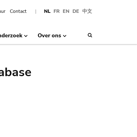
uur
Contact
NL
FR
EN
DE
中文
nderzoek
Over ons
Search
abase