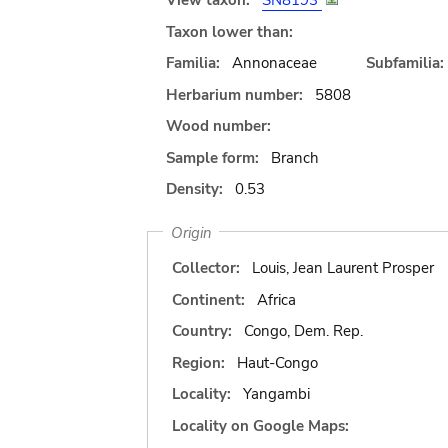
View taxon:
SN8193
Taxon lower than:
Familia:
Annonaceae
Subfamilia:
Herbarium number:
5808
Wood number:
Sample form:
Branch
Density:
0.53
Origin
Collector:
Louis, Jean Laurent Prosper
Continent:
Africa
Country:
Congo, Dem. Rep.
Region:
Haut-Congo
Locality:
Yangambi
Locality on Google Maps: