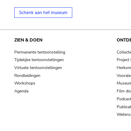
Schenk aan het museum
ZIEN & DOEN
ONTD
Permanente tentoonstelling
Collecti
Tijdelijke tentoonstellingen
Projec
Virtuele tentoonstellingen
Herkoms
Rondleidingen
Voorale
Workshops
Museum
Agenda
Film di
Podcas
Publicat
Wetensc