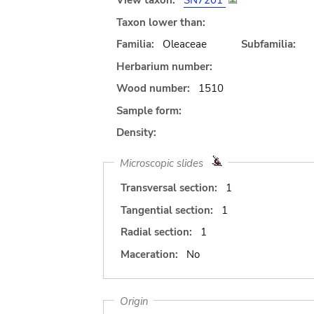
View taxon:
SN7201
Taxon lower than:
Familia:
Oleaceae
Subfamilia:
Herbarium number:
Wood number:
1510
Sample form:
Density:
Microscopic slides
Transversal section:
1
Tangential section:
1
Radial section:
1
Maceration:
No
Origin