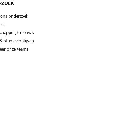
RZOEK
 ons onderzoek
ies
happelijk nieuws
& studieverblijven
eer onze teams