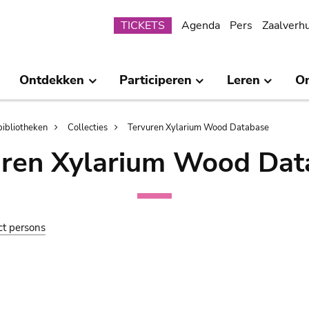
Submenu
TICKETS
Agenda
Pers
Zaalverh
Ontdekken
Participeren
Leren
O
bibliotheken
Collecties
Tervuren Xylarium Wood Database
uren Xylarium Wood Dat
ct persons