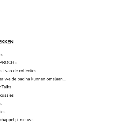
EKKEN
es
t PROCHE
t van de collecties
er we de pagina kunnen omslaan…
Talks
scussies
ts
ies
happelijk nieuws