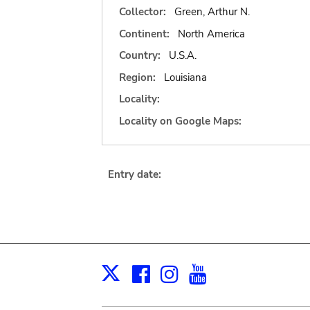
Collector:
Green, Arthur N.
Continent:
North America
Country:
U.S.A.
Region:
Louisiana
Locality:
Locality on Google Maps:
Entry date:
Facebook
Instagram
Youtube
Print
X