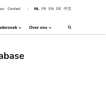
uur
Contact
NL
FR
EN
DE
中文
nderzoek
Over ons
Search
abase