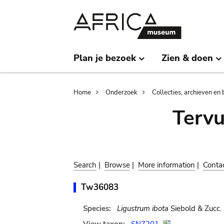
Skip
Skip
to
to
main
search
content
Plan je bezoek
Zien & doen
Breadcrumb
Home
Onderzoek
Collecties, archieven en 
Terv
Search
|
Browse
|
More information
|
Conta
Tw36083
Species:
Ligustrum ibota
Siebold & Zucc.