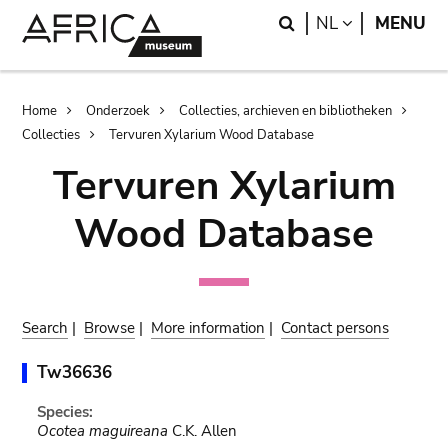
Skip
Skip
Search
LANGUAGE
NL
MENU
to
to
main
search
content
Breadcrumb
Home
Onderzoek
Collecties, archieven en bibliotheken
Collecties
Tervuren Xylarium Wood Database
Tervuren Xylarium
Wood Database
Search
|
Browse
|
More information
|
Contact persons
Tw36636
Species:
Ocotea maguireana
C.K. Allen