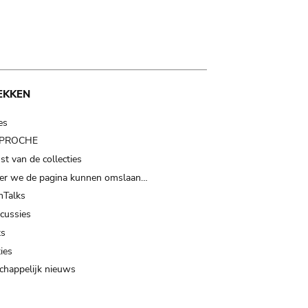
EKKEN
es
t PROCHE
t van de collecties
er we de pagina kunnen omslaan…
Talks
scussies
ts
ies
happelijk nieuws