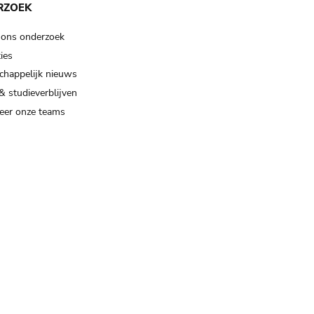
RZOEK
 ons onderzoek
ies
happelijk nieuws
& studieverblijven
eer onze teams