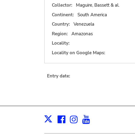
Collector:
Maguire, Bassett & al.
Continent:
South America
Country:
Venezuela
Region:
Amazonas
Locality:
Locality on Google Maps:
Entry date:
Facebook
Instagram
Youtube
Print
X