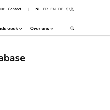
uur
Contact
NL
FR
EN
DE
中文
nderzoek
Over ons
Search
abase