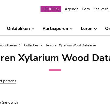
Submenu
TICKETS
Agenda
Pers
Zaalverh
Ontdekken
Participeren
Leren
O
bibliotheken
Collecties
Tervuren Xylarium Wood Database
uren Xylarium Wood Dat
ct persons
& Sandwith