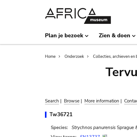
Skip
Skip
to
to
main
search
content
Plan je bezoek
Zien & doen
Breadcrumb
Home
Onderzoek
Collecties, archieven en 
Terv
Search
|
Browse
|
More information
|
Conta
Tw36721
Species:
Strychnos panurensis
Sprague 