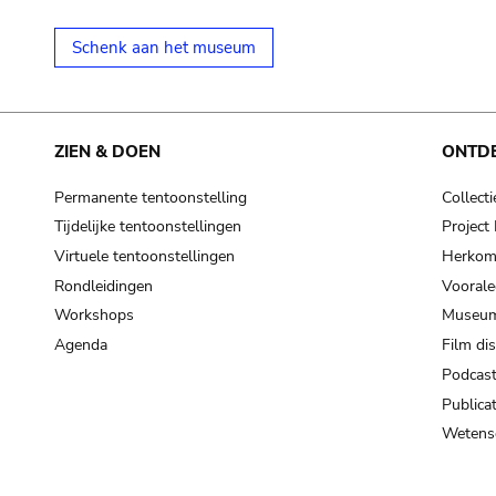
Schenk aan het museum
ZIEN & DOEN
ONTD
Permanente tentoonstelling
Collecti
Tijdelijke tentoonstellingen
Projec
Virtuele tentoonstellingen
Herkoms
Rondleidingen
Voorale
Workshops
Museum
Agenda
Film di
Podcas
Publicat
Wetensc