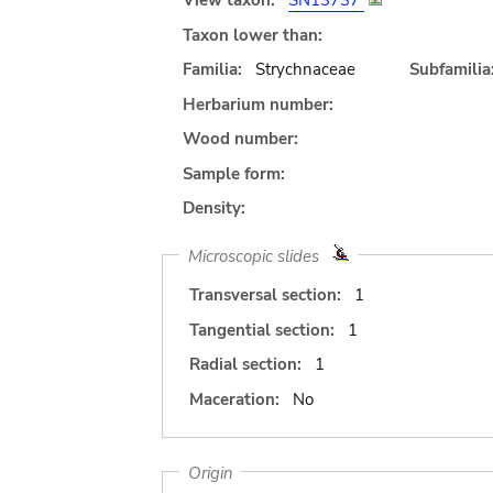
View taxon:
SN13737
Taxon lower than:
Familia:
Strychnaceae
Subfamilia
Herbarium number:
Wood number:
Sample form:
Density:
Microscopic slides
Transversal section:
1
Tangential section:
1
Radial section:
1
Maceration:
No
Origin