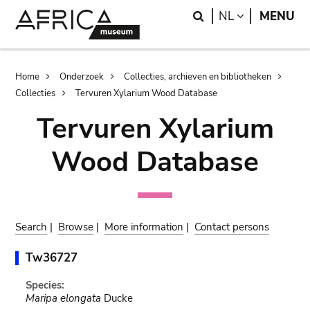
Skip
Skip
Search
LANGUAGE
NL
MENU
to
to
main
search
content
Breadcrumb
Home
Onderzoek
Collecties, archieven en bibliotheken
Collecties
Tervuren Xylarium Wood Database
Tervuren Xylarium
Wood Database
Search
|
Browse
|
More information
|
Contact persons
Tw36727
Species:
Maripa elongata
Ducke