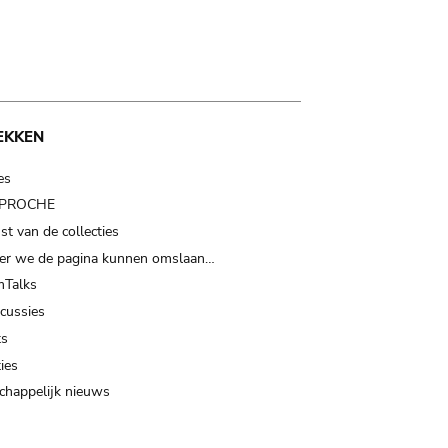
EKKEN
es
t PROCHE
t van de collecties
er we de pagina kunnen omslaan…
Talks
scussies
ts
ies
happelijk nieuws