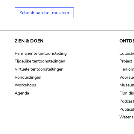
Schenk aan het museum
ZIEN & DOEN
ONTD
Permanente tentoonstelling
Collecti
Tijdelijke tentoonstellingen
Projec
Virtuele tentoonstellingen
Herkoms
Rondleidingen
Voorale
Workshops
Museum
Agenda
Film di
Podcas
Publicat
Wetensc