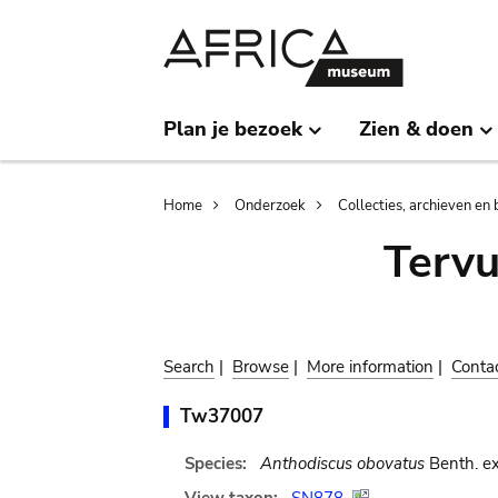
Skip
Skip
to
to
main
search
content
Plan je bezoek
Zien & doen
Breadcrumb
Home
Onderzoek
Collecties, archieven en 
Terv
Search
|
Browse
|
More information
|
Conta
Tw37007
Species:
Anthodiscus obovatus
Benth. ex