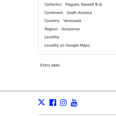
Collector:
Maguire, Bassett & al.
Continent:
South America
Country:
Venezuela
Region:
Amazonas
Locality:
Locality on Google Maps:
Entry date:
Facebook
Instagram
Youtube
Print
X