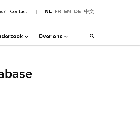
uur
Contact
NL
FR
EN
DE
中文
nderzoek
Over ons
Search
abase