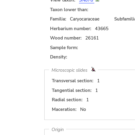
View taxon:
SN878
Taxon lower than:
Familia:
Caryocaraceae
Subfamili
Herbarium number:
43665
Wood number:
26161
Sample form:
Density:
Microscopic slides
Transversal section:
1
Tangential section:
1
Radial section:
1
Maceration:
No
Origin