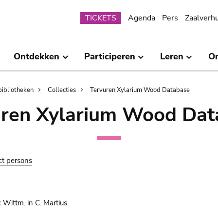
Submenu
TICKETS
Agenda
Pers
Zaalverh
Ontdekken
Participeren
Leren
O
bibliotheken
Collecties
Tervuren Xylarium Wood Database
uren Xylarium Wood Dat
ct persons
 Wittm. in C. Martius