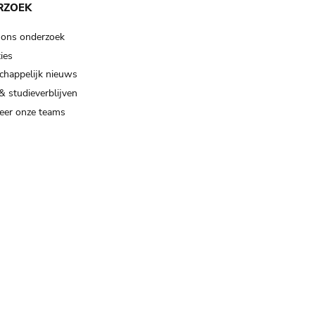
RZOEK
 ons onderzoek
ies
happelijk nieuws
& studieverblijven
eer onze teams