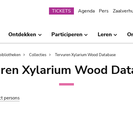
Submenu
TICKETS
Agenda
Pers
Zaalverh
Ontdekken
Participeren
Leren
O
bibliotheken
Collecties
Tervuren Xylarium Wood Database
uren Xylarium Wood Dat
ct persons