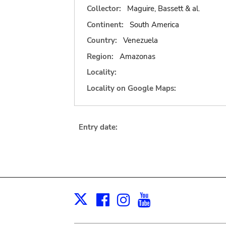
Collector:
Maguire, Bassett & al.
Continent:
South America
Country:
Venezuela
Region:
Amazonas
Locality:
Locality on Google Maps:
Entry date:
Facebook
Instagram
Youtube
Print
X