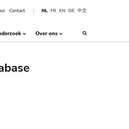
uur
Contact
NL
FR
EN
DE
中文
nderzoek
Over ons
Search
abase