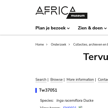
Skip
Skip
to
to
main
search
content
Plan je bezoek
Zien & doen
Breadcrumb
Home
Onderzoek
Collecties, archieven en 
Terv
Search
|
Browse
|
More information
|
Conta
Tw37051
Species:
Inga racemiflora
Ducke