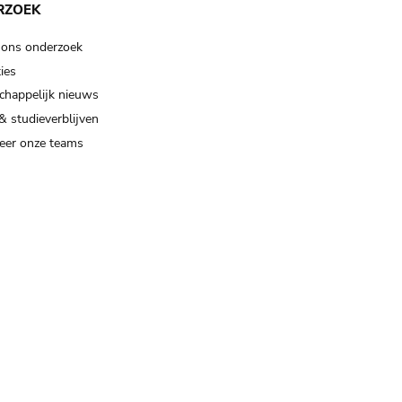
RZOEK
 ons onderzoek
ies
happelijk nieuws
& studieverblijven
eer onze teams