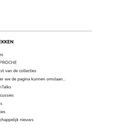
EKKEN
es
t PROCHE
t van de collecties
er we de pagina kunnen omslaan…
Talks
scussies
ts
ies
happelijk nieuws