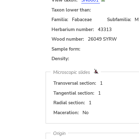
View taxon:
SN6601
Taxon lower than:
Familia:
Fabaceae
Subfamilia:
M
Herbarium number:
43313
Wood number:
26049 SYRW
Sample form:
Density:
Microscopic slides
Transversal section:
1
Tangential section:
1
Radial section:
1
Maceration:
No
Origin