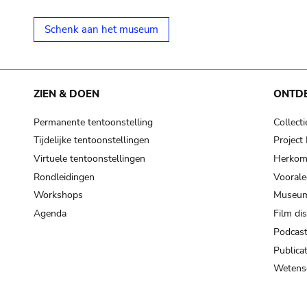
Schenk aan het museum
ZIEN & DOEN
ONTD
Permanente tentoonstelling
Collecti
Tijdelijke tentoonstellingen
Projec
Virtuele tentoonstellingen
Herkoms
Rondleidingen
Voorale
Workshops
Museum
Agenda
Film di
Podcas
Publicat
Wetensc