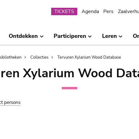
Submenu
TICKETS
Agenda
Pers
Zaalverh
Ontdekken
Participeren
Leren
O
bibliotheken
Collecties
Tervuren Xylarium Wood Database
uren Xylarium Wood Dat
ct persons