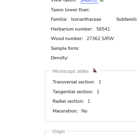
View taxon:
SN8631
Taxon lower than:
Familia:
Ixonanthaceae
Subfamili
Herbarium number:
56541
Wood number:
27362 SJRW
Sample form:
Density:
Microscopic slides
Transversal section:
1
Tangential section:
1
Radial section:
1
Maceration:
No
Origin