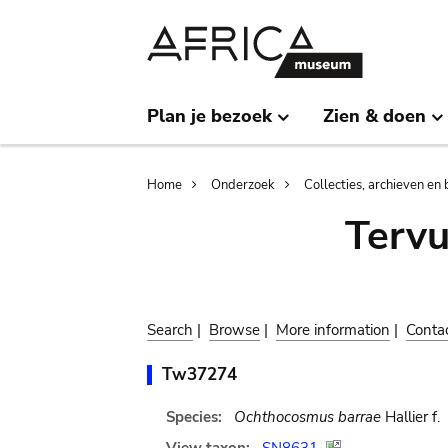
Skip
Skip
to
to
main
search
content
Plan je bezoek
Zien & doen
Breadcrumb
Home
Onderzoek
Collecties, archieven en 
Terv
Search
|
Browse
|
More information
|
Conta
Tw37274
Species:
Ochthocosmus barrae
Hallier f.