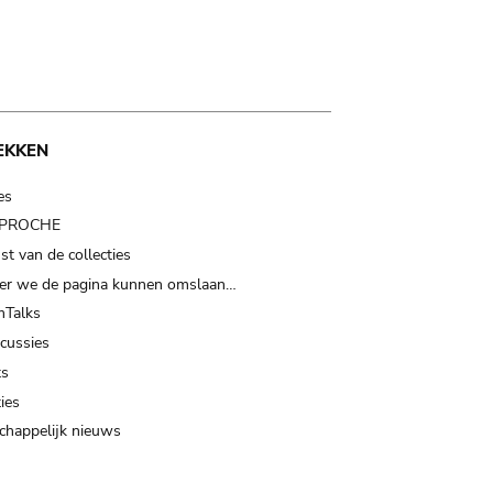
EKKEN
es
t PROCHE
t van de collecties
er we de pagina kunnen omslaan…
Talks
scussies
ts
ies
happelijk nieuws