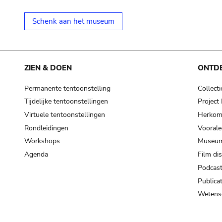
Schenk aan het museum
ZIEN & DOEN
ONTD
Permanente tentoonstelling
Collecti
Tijdelijke tentoonstellingen
Projec
Virtuele tentoonstellingen
Herkoms
Rondleidingen
Voorale
Workshops
Museum
Agenda
Film di
Podcas
Publicat
Wetensc