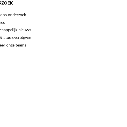
RZOEK
 ons onderzoek
ies
happelijk nieuws
& studieverblijven
eer onze teams