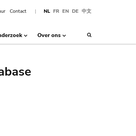
uur
Contact
NL
FR
EN
DE
中文
nderzoek
Over ons
Search
abase