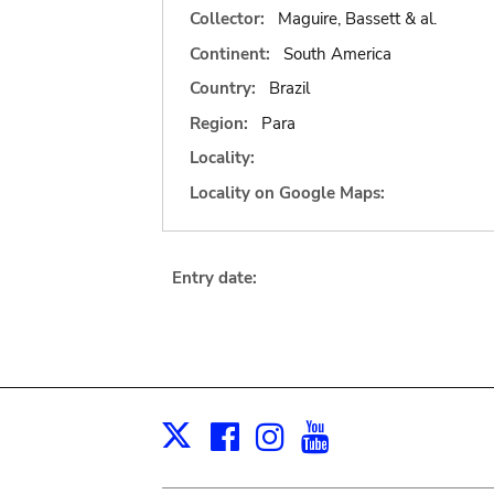
Collector:
Maguire, Bassett & al.
Continent:
South America
Country:
Brazil
Region:
Para
Locality:
Locality on Google Maps:
Entry date:
Facebook
Instagram
Youtube
Print
X