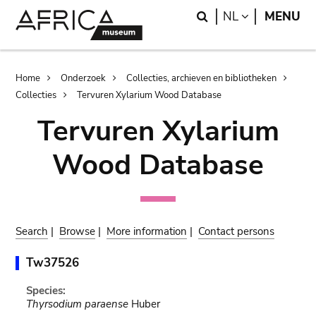
Skip
Skip
Search
LANGUAGE
NL
MENU
to
to
main
search
content
Breadcrumb
Home
Onderzoek
Collecties, archieven en bibliotheken
Collecties
Tervuren Xylarium Wood Database
Tervuren Xylarium
Wood Database
Search
|
Browse
|
More information
|
Contact persons
Tw37526
Species:
Thyrsodium paraense
Huber