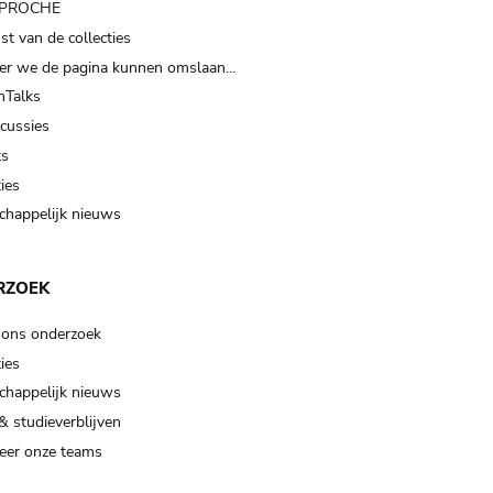
t PROCHE
t van de collecties
er we de pagina kunnen omslaan…
Talks
scussies
ts
ies
happelijk nieuws
RZOEK
 ons onderzoek
ies
happelijk nieuws
& studieverblijven
eer onze teams