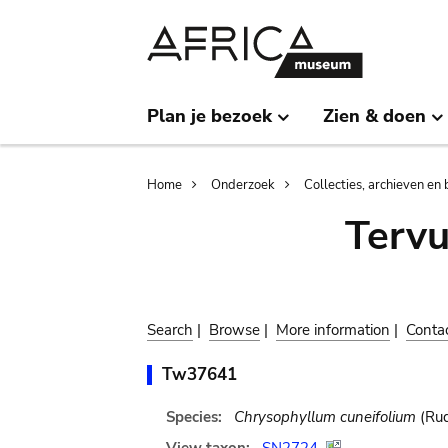
Skip
Skip
to
to
main
search
content
Plan je bezoek
Zien & doen
Breadcrumb
Home
Onderzoek
Collecties, archieven en 
Terv
Search
|
Browse
|
More information
|
Conta
Tw37641
Species:
Chrysophyllum cuneifolium
(Rud