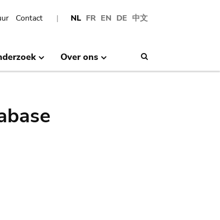
uur
Contact
NL
FR
EN
DE
中文
nderzoek
Over ons
Search
abase