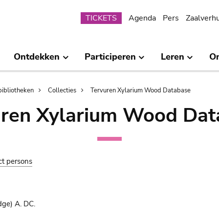
Submenu
TICKETS
Agenda
Pers
Zaalverh
Ontdekken
Participeren
Leren
O
bibliotheken
Collecties
Tervuren Xylarium Wood Database
uren Xylarium Wood Dat
ct persons
ge) A. DC.