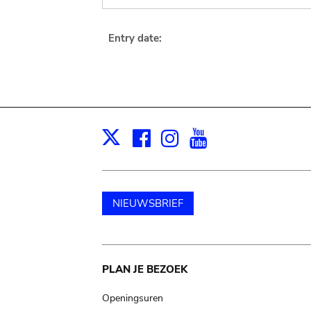
Entry date:
Facebook
Instagram
Youtube
Print
X
NIEUWSBRIEF
Main
PLAN JE BEZOEK
navigation
Openingsuren