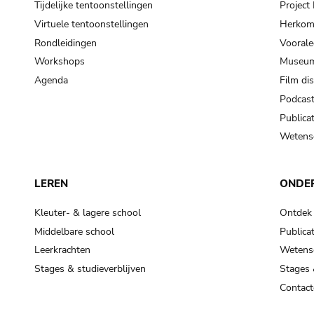
Tijdelijke tentoonstellingen
Projec
Virtuele tentoonstellingen
Herkoms
Rondleidingen
Voorale
Workshops
Museum
Agenda
Film di
Podcas
Publicat
Wetensc
LEREN
ONDE
Kleuter- & lagere school
Ontdek
Middelbare school
Publicat
Leerkrachten
Wetensc
Stages & studieverblijven
Stages 
Contact