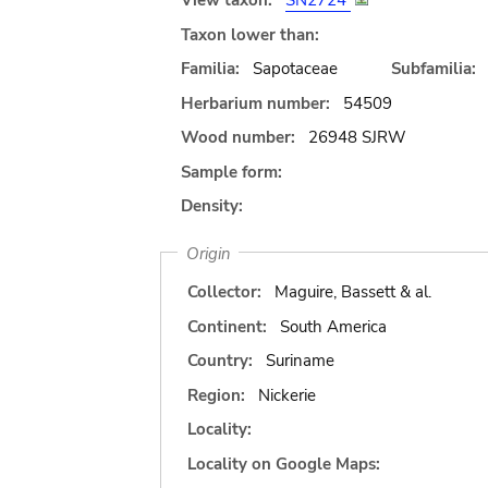
View taxon:
SN2724
Taxon lower than:
Familia:
Sapotaceae
Subfamilia:
Herbarium number:
54509
Wood number:
26948 SJRW
Sample form:
Density:
Origin
Collector:
Maguire, Bassett & al.
Continent:
South America
Country:
Suriname
Region:
Nickerie
Locality:
Locality on Google Maps: