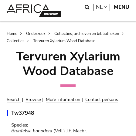
Skip
Skip
Search
LANGUAGE
NL
MENU
to
to
main
search
content
Breadcrumb
Home
Onderzoek
Collecties, archieven en bibliotheken
Collecties
Tervuren Xylarium Wood Database
Tervuren Xylarium
Wood Database
Search
|
Browse
|
More information
|
Contact persons
Tw37948
Species:
Brunfelsia bonodora
(Vell.) J.F. Macbr.