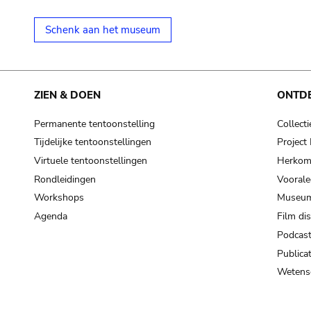
Schenk aan het museum
ZIEN & DOEN
ONTD
Permanente tentoonstelling
Collecti
Tijdelijke tentoonstellingen
Projec
Virtuele tentoonstellingen
Herkoms
Rondleidingen
Voorale
Workshops
Museum
Agenda
Film di
Podcas
Publicat
Wetensc