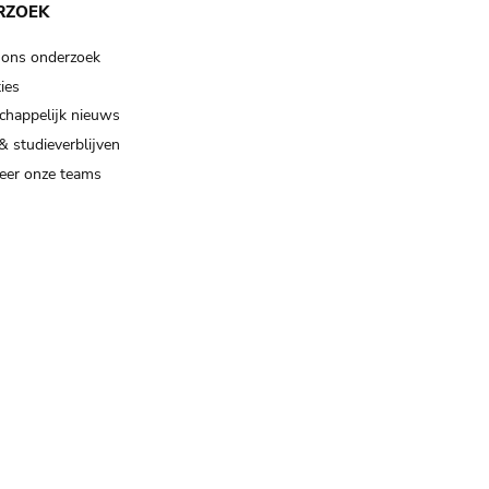
RZOEK
 ons onderzoek
ies
happelijk nieuws
& studieverblijven
eer onze teams