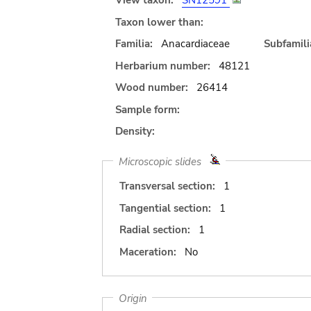
View taxon:
SN12591
Taxon lower than:
Familia:
Anacardiaceae
Subfamili
Herbarium number:
48121
Wood number:
26414
Sample form:
Density:
Microscopic slides
Transversal section:
1
Tangential section:
1
Radial section:
1
Maceration:
No
Origin