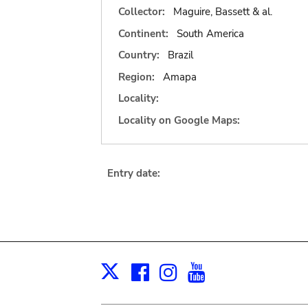
Collector:
Maguire, Bassett & al.
Continent:
South America
Country:
Brazil
Region:
Amapa
Locality:
Locality on Google Maps:
Entry date:
Facebook
Instagram
Youtube
Print
X