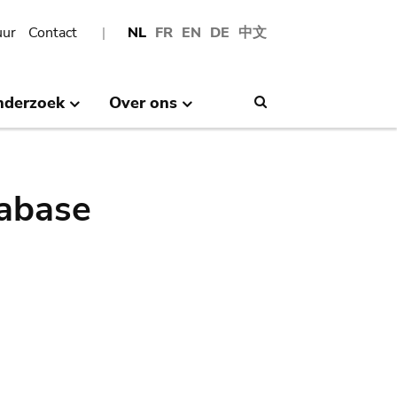
uur
Contact
NL
FR
EN
DE
中文
nderzoek
Over ons
Search
abase