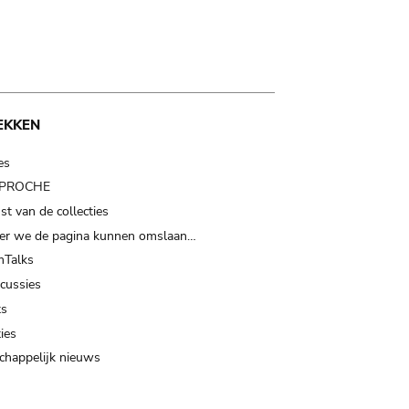
EKKEN
es
t PROCHE
t van de collecties
er we de pagina kunnen omslaan…
Talks
scussies
ts
ies
happelijk nieuws