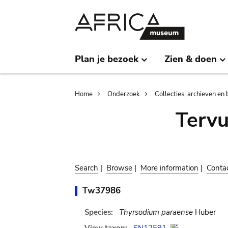
Skip
Skip
to
to
main
search
content
Plan je bezoek
Zien & doen
Breadcrumb
Home
Onderzoek
Collecties, archieven en 
Terv
Search
|
Browse
|
More information
|
Conta
Tw37986
Species:
Thyrsodium paraense
Huber