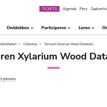
Submenu
TICKETS
Agenda
Pers
Zaalverh
Ontdekken
Participeren
Leren
O
bibliotheken
Collecties
Tervuren Xylarium Wood Database
uren Xylarium Wood Dat
ct persons