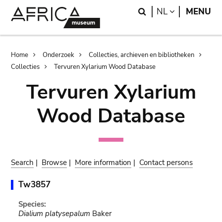
Skip
Skip
Search
LANGUAGE
NL
MENU
to
to
main
search
content
Breadcrumb
Home
Onderzoek
Collecties, archieven en bibliotheken
Collecties
Tervuren Xylarium Wood Database
Tervuren Xylarium
Wood Database
Search
|
Browse
|
More information
|
Contact persons
Tw3857
Species:
Dialium platysepalum
Baker