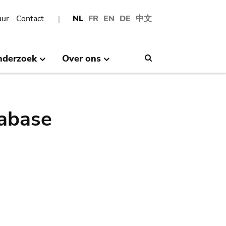
uur
Contact
NL
FR
EN
DE
中文
nderzoek
Over ons
Search
abase