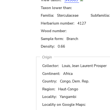
View taxon:
SN3069
Taxon lower than:
Familia:
Sterculiaceae
Subfamilia:
Herbarium number:
4127
Wood number:
Sample form:
Branch
Density:
0.66
Origin
Collector:
Louis, Jean Laurent Prosper
Continent:
Africa
Country:
Congo, Dem. Rep.
Region:
Haut-Congo
Locality:
Yangambi
Locality on Google Maps: