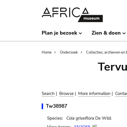
Skip
Skip
to
to
main
search
content
Plan je bezoek
Zien & doen
Breadcrumb
Home
Onderzoek
Collecties, archieven en 
Terv
Search
|
Browse
|
More information
|
Conta
Tw38987
Species:
Cola griseiflora
De Wild.