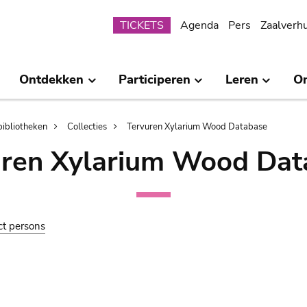
Submenu
TICKETS
Agenda
Pers
Zaalverh
Ontdekken
Participeren
Leren
O
bibliotheken
Collecties
Tervuren Xylarium Wood Database
uren Xylarium Wood Dat
ct persons