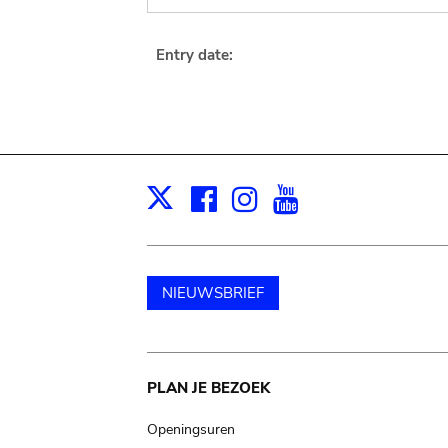
Entry date:
Facebook
Instagram
Youtube
Print
X
NIEUWSBRIEF
Main
PLAN JE BEZOEK
navigation
Openingsuren