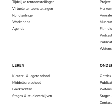
Tijdelijke tentoonstellingen
Projec
Virtuele tentoonstellingen
Herkoms
Rondleidingen
Voorale
Workshops
Museum
Agenda
Film di
Podcas
Publicat
Wetensc
LEREN
ONDE
Kleuter- & lagere school
Ontdek
Middelbare school
Publicat
Leerkrachten
Wetensc
Stages & studieverblijven
Stages 
Contact