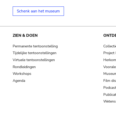
Schenk aan het museum
ZIEN & DOEN
ONTD
Permanente tentoonstelling
Collecti
Tijdelijke tentoonstellingen
Projec
Virtuele tentoonstellingen
Herkoms
Rondleidingen
Voorale
Workshops
Museum
Agenda
Film di
Podcas
Publicat
Wetensc