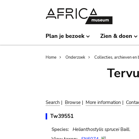
Skip
Skip
to
to
main
search
content
Plan je bezoek
Zien & doen
Breadcrumb
Home
Onderzoek
Collecties, archieven en 
Terv
Search
|
Browse
|
More information
|
Conta
Tw39551
Species:
Helianthostylis sprucei
Baill.