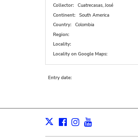
Collector:
Cuatrecasas, José
Continent:
South America
Country:
Colombia
Region:
Locality:
Locality on Google Maps:
Entry date:
Facebook
Instagram
Youtube
Print
X