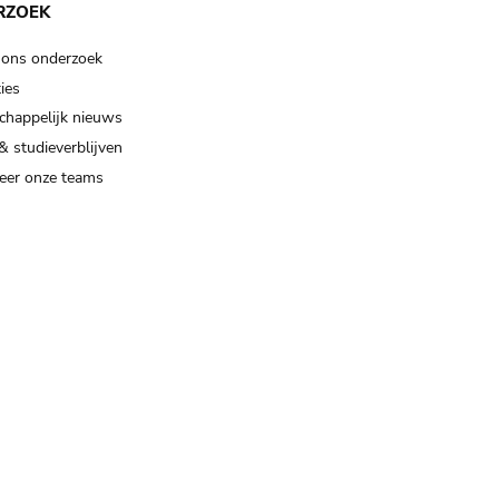
RZOEK
 ons onderzoek
ies
happelijk nieuws
& studieverblijven
eer onze teams