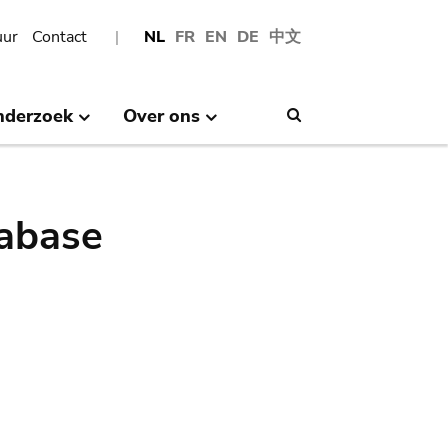
uur
Contact
NL
FR
EN
DE
中文
nderzoek
Over ons
Search
abase