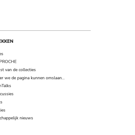
EKKEN
es
t PROCHE
t van de collecties
er we de pagina kunnen omslaan…
Talks
scussies
ts
ies
happelijk nieuws