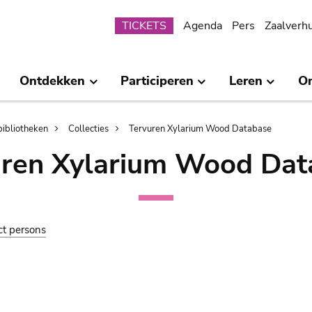
Submenu
TICKETS
Agenda
Pers
Zaalverh
Ontdekken
Participeren
Leren
O
bibliotheken
Collecties
Tervuren Xylarium Wood Database
uren Xylarium Wood Dat
ct persons