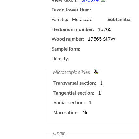
View taxon:
SN6074
Taxon lower than:
Familia:
Moraceae
Subfamilia:
Herbarium number:
16269
Wood number:
17565 SJRW
Sample form:
Density:
Microscopic slides
Transversal section:
1
Tangential section:
1
Radial section:
1
Maceration:
No
Origin