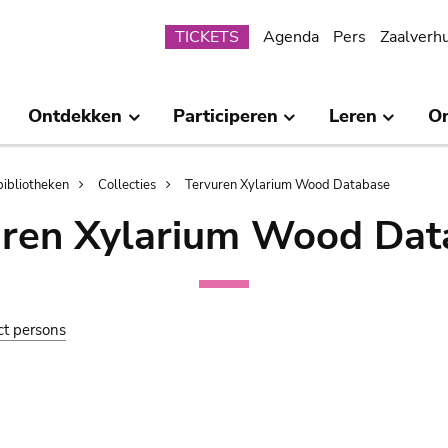
Submenu
TICKETS
Agenda
Pers
Zaalverh
Ontdekken
Participeren
Leren
O
bibliotheken
Collecties
Tervuren Xylarium Wood Database
uren Xylarium Wood Dat
ct persons