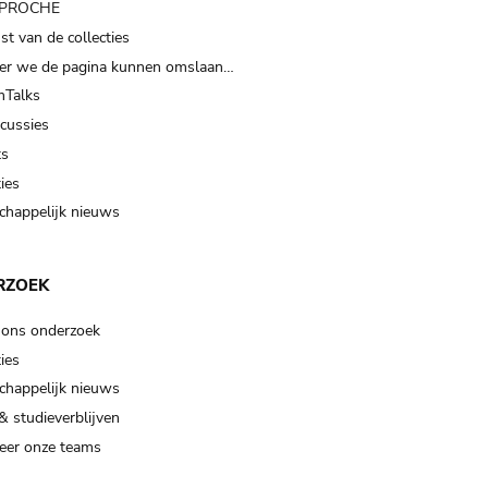
t PROCHE
t van de collecties
er we de pagina kunnen omslaan…
Talks
scussies
ts
ies
happelijk nieuws
RZOEK
 ons onderzoek
ies
happelijk nieuws
& studieverblijven
eer onze teams