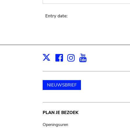
Entry date:
Facebook
Instagram
Youtube
Print
X
NIEUWSBRIEF
Main
PLAN JE BEZOEK
navigation
Openingsuren