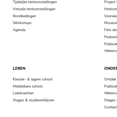
Tijdelijke tentoonstellingen
Projec
Virtuele tentoonstellingen
Herkoms
Rondleidingen
Voorale
Workshops
Museum
Agenda
Film di
Podcas
Publicat
Wetensc
LEREN
ONDE
Kleuter- & lagere school
Ontdek
Middelbare school
Publicat
Leerkrachten
Wetensc
Stages & studieverblijven
Stages 
Contact