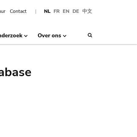
uur
Contact
NL
FR
EN
DE
中文
nderzoek
Over ons
Search
abase