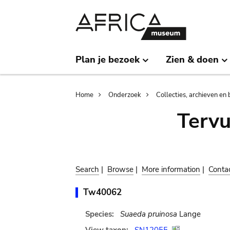
Skip
Skip
to
to
main
search
content
Plan je bezoek
Zien & doen
Breadcrumb
Home
Onderzoek
Collecties, archieven en 
Terv
Search
|
Browse
|
More information
|
Conta
Tw40062
Species:
Suaeda pruinosa
Lange