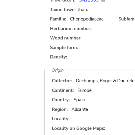
View taxon:
SN12055
Taxon lower than:
Familia:
Chenopodiaceae
Subfami
Herbarium number:
Wood number:
Sample form:
Density:
Origin
Collector:
Dechamps, Roger & Doutrele
Continent:
Europe
Country:
Spain
Region:
Alicante
Locality:
Locality on Google Maps: