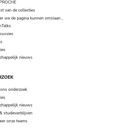
t PROCHE
t van de collecties
er we de pagina kunnen omslaan…
Talks
scussies
ts
ies
happelijk nieuws
RZOEK
 ons onderzoek
ies
happelijk nieuws
& studieverblijven
eer onze teams