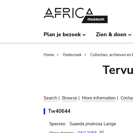
Skip
Skip
to
to
main
search
content
Plan je bezoek
Zien & doen
Breadcrumb
Home
Onderzoek
Collecties, archieven en 
Terv
Search
|
Browse
|
More information
|
Conta
Tw40644
Species:
Suaeda pruinosa
Lange