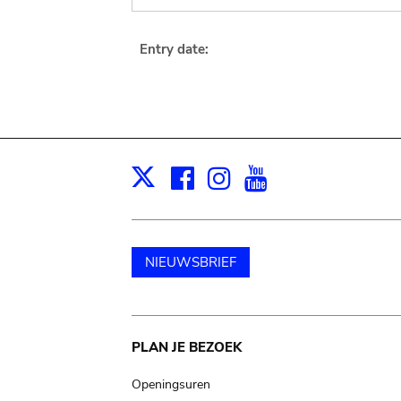
Entry date:
Facebook
Instagram
Youtube
Print
X
NIEUWSBRIEF
Main
PLAN JE BEZOEK
navigation
Openingsuren