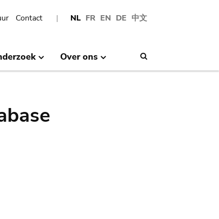
uur
Contact
NL
FR
EN
DE
中文
nderzoek
Over ons
Search
abase