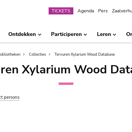
Submenu
TICKETS
Agenda
Pers
Zaalverh
Ontdekken
Participeren
Leren
O
bibliotheken
Collecties
Tervuren Xylarium Wood Database
uren Xylarium Wood Dat
ct persons