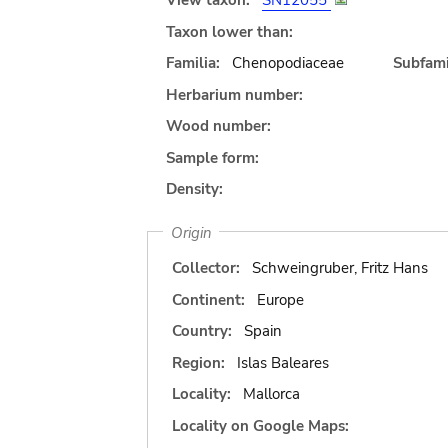
View taxon:
SN12055
Taxon lower than:
Familia:
Chenopodiaceae
Subfami
Herbarium number:
Wood number:
Sample form:
Density:
Origin
Collector:
Schweingruber, Fritz Hans
Continent:
Europe
Country:
Spain
Region:
Islas Baleares
Locality:
Mallorca
Locality on Google Maps: