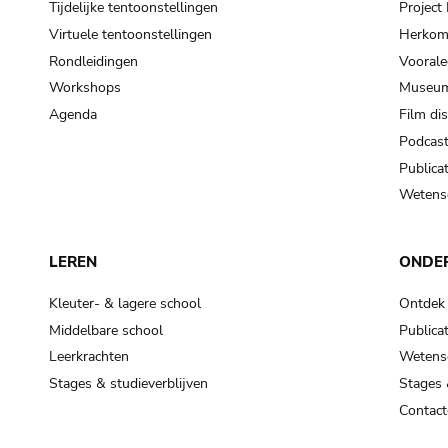
Tijdelijke tentoonstellingen
Projec
Virtuele tentoonstellingen
Herkoms
Rondleidingen
Voorale
Workshops
Museum
Agenda
Film di
Podcas
Publicat
Wetensc
LEREN
ONDE
Kleuter- & lagere school
Ontdek
Middelbare school
Publicat
Leerkrachten
Wetensc
Stages & studieverblijven
Stages 
Contact