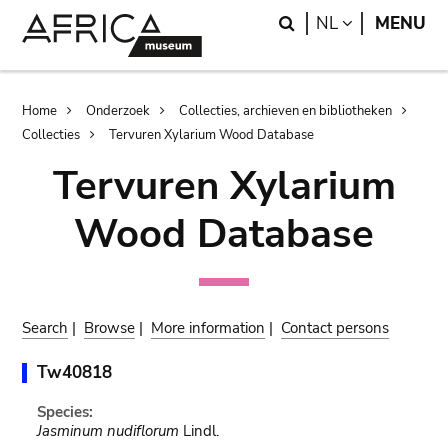
Skip
Skip
Search
LANGUAGE
NL
MENU
to
to
main
search
content
Breadcrumb
Home
Onderzoek
Collecties, archieven en bibliotheken
Collecties
Tervuren Xylarium Wood Database
Tervuren Xylarium
Wood Database
Search
|
Browse
|
More information
|
Contact persons
Tw40818
Species:
Jasminum nudiflorum
Lindl.