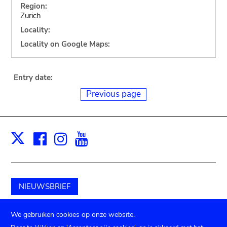
Region:
Zurich
Locality:
Locality on Google Maps:
Entry date:
Previous page
Facebook
Instagram
Youtube
Print
X
NIEUWSBRIEF
Schenk aan het museum
We gebruiken cookies op onze website.