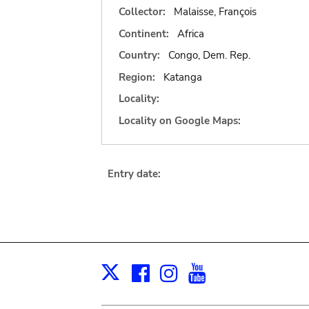
Collector:
Malaisse, François
Continent:
Africa
Country:
Congo, Dem. Rep.
Region:
Katanga
Locality:
Locality on Google Maps:
Entry date:
Facebook
Instagram
Youtube
Print
X