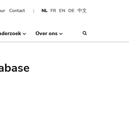
uur
Contact
NL
FR
EN
DE
中文
nderzoek
Over ons
Search
abase