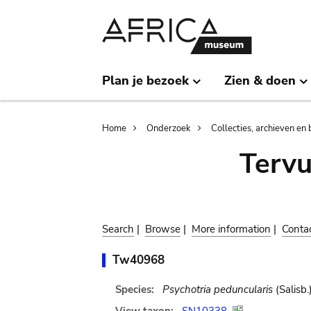
Skip
Skip
to
to
main
search
content
Plan je bezoek
Zien & doen
Breadcrumb
Home
Onderzoek
Collecties, archieven en 
Terv
Search
|
Browse
|
More information
|
Conta
Tw40968
Species:
Psychotria peduncularis
(Salisb.