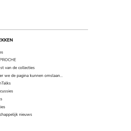
EKKEN
es
t PROCHE
t van de collecties
er we de pagina kunnen omslaan…
Talks
scussies
ts
ies
happelijk nieuws