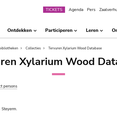
Submenu
TICKETS
Agenda
Pers
Zaalverh
Ontdekken
Participeren
Leren
O
bibliotheken
Collecties
Tervuren Xylarium Wood Database
uren Xylarium Wood Dat
ct persons
) Steyerm.