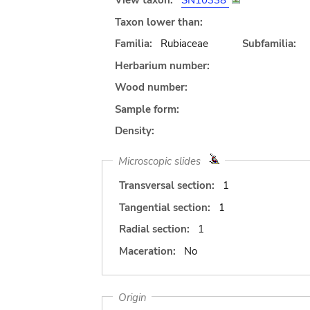
View taxon:
SN10338
Taxon lower than:
Familia:
Rubiaceae
Subfamilia:
Herbarium number:
Wood number:
Sample form:
Density:
Microscopic slides
Transversal section:
1
Tangential section:
1
Radial section:
1
Maceration:
No
Origin