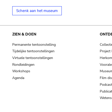
Schenk aan het museum
ZIEN & DOEN
ONTD
Permanente tentoonstelling
Collecti
Tijdelijke tentoonstellingen
Projec
Virtuele tentoonstellingen
Herkoms
Rondleidingen
Voorale
Workshops
Museum
Agenda
Film di
Podcas
Publicat
Wetensc