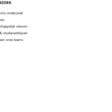
RZOEK
 ons onderzoek
ies
happelijk nieuws
& studieverblijven
eer onze teams