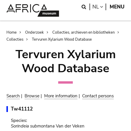
Skip
Skip
Search
LANGUAGE
NL
MENU
to
to
main
search
content
Breadcrumb
Home
Onderzoek
Collecties, archieven en bibliotheken
Collecties
Tervuren Xylarium Wood Database
Tervuren Xylarium
Wood Database
Search
|
Browse
|
More information
|
Contact persons
Tw41112
Species:
Sorindeia submontana
Van der Veken