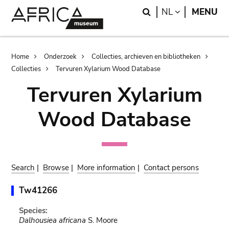
Skip
Skip
Search
LANGUAGE
NL
MENU
to
to
main
search
content
Breadcrumb
Home
Onderzoek
Collecties, archieven en bibliotheken
Collecties
Tervuren Xylarium Wood Database
Tervuren Xylarium
Wood Database
Search
|
Browse
|
More information
|
Contact persons
Tw41266
Species:
Dalhousiea africana
S. Moore