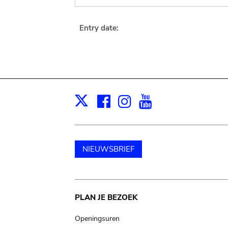
Entry date:
Facebook
Instagram
Youtube
Print
X
NIEUWSBRIEF
Main
PLAN JE BEZOEK
navigation
Openingsuren