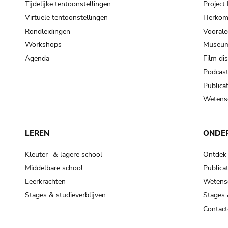
Tijdelijke tentoonstellingen
Projec
Virtuele tentoonstellingen
Herkoms
Rondleidingen
Voorale
Workshops
Museum
Agenda
Film di
Podcas
Publicat
Wetensc
LEREN
ONDE
Kleuter- & lagere school
Ontdek
Middelbare school
Publicat
Leerkrachten
Wetensc
Stages & studieverblijven
Stages 
Contact