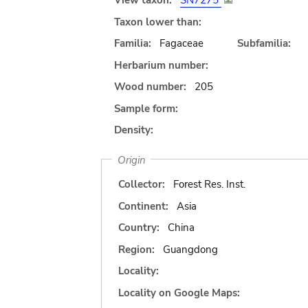
View taxon:
SN7275
Taxon lower than:
Familia:
Fagaceae
Subfamilia:
Herbarium number:
Wood number:
205
Sample form:
Density:
Origin
Collector:
Forest Res. Inst.
Continent:
Asia
Country:
China
Region:
Guangdong
Locality:
Locality on Google Maps: