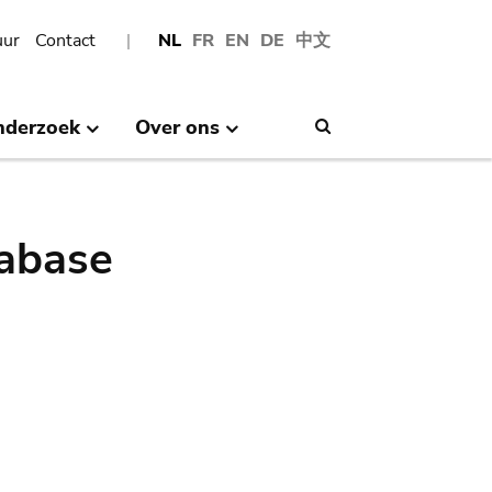
uur
Contact
NL
FR
EN
DE
中文
nderzoek
Over ons
Search
abase