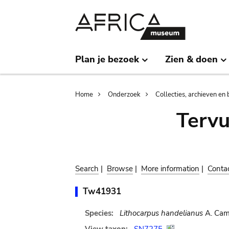
Skip
Skip
to
to
main
search
content
Plan je bezoek
Zien & doen
Breadcrumb
Home
Onderzoek
Collecties, archieven en 
Terv
Search
|
Browse
|
More information
|
Conta
Tw41931
Species:
Lithocarpus handelianus
A. Cam