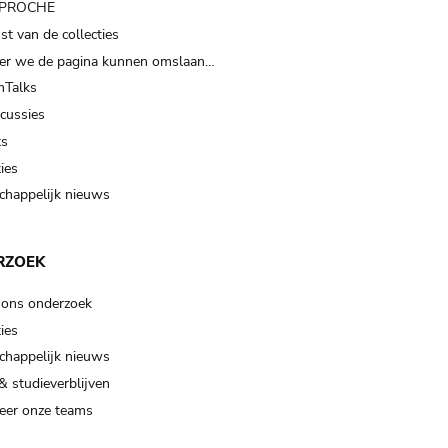
t PROCHE
t van de collecties
er we de pagina kunnen omslaan…
Talks
scussies
ts
ies
happelijk nieuws
RZOEK
 ons onderzoek
ies
happelijk nieuws
& studieverblijven
eer onze teams