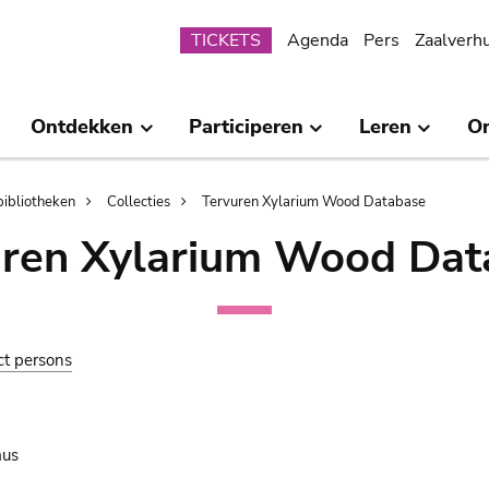
Submenu
TICKETS
Agenda
Pers
Zaalverh
Ontdekken
Participeren
Leren
O
bibliotheken
Collecties
Tervuren Xylarium Wood Database
uren Xylarium Wood Dat
ct persons
us