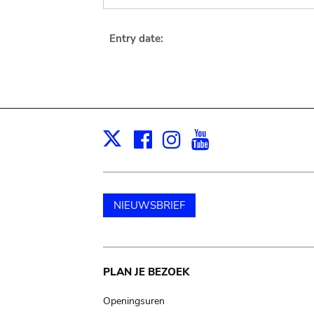
Entry date:
Facebook
Instagram
Youtube
Print
X
NIEUWSBRIEF
Main
PLAN JE BEZOEK
navigation
Openingsuren