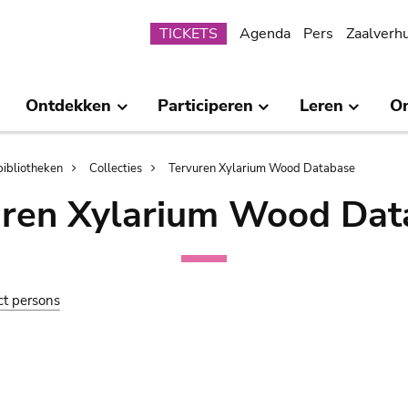
Submenu
TICKETS
Agenda
Pers
Zaalverh
Ontdekken
Participeren
Leren
O
bibliotheken
Collecties
Tervuren Xylarium Wood Database
uren Xylarium Wood Dat
ct persons