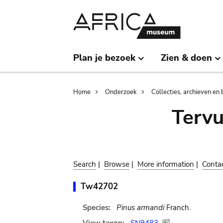
Skip
Skip
to
to
main
search
content
Plan je bezoek
Zien & doen
Breadcrumb
Home
Onderzoek
Collecties, archieven en 
Terv
Search
|
Browse
|
More information
|
Conta
Tw42702
Species:
Pinus armandi
Franch.