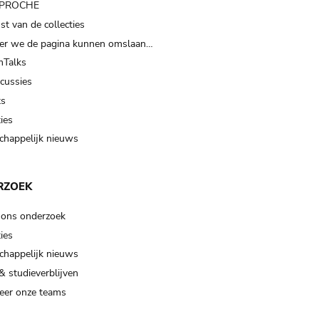
t PROCHE
t van de collecties
er we de pagina kunnen omslaan…
Talks
scussies
ts
ies
happelijk nieuws
RZOEK
 ons onderzoek
ies
happelijk nieuws
& studieverblijven
eer onze teams