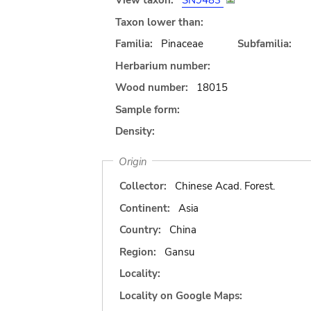
View taxon:
SN9483
Taxon lower than:
Familia:
Pinaceae
Subfamilia:
Herbarium number:
Wood number:
18015
Sample form:
Density:
Origin
Collector:
Chinese Acad. Forest.
Continent:
Asia
Country:
China
Region:
Gansu
Locality:
Locality on Google Maps: