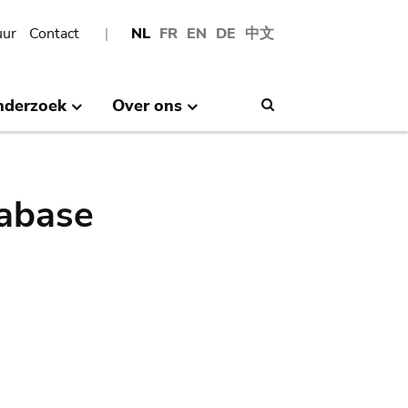
uur
Contact
NL
FR
EN
DE
中文
nderzoek
Over ons
Search
abase