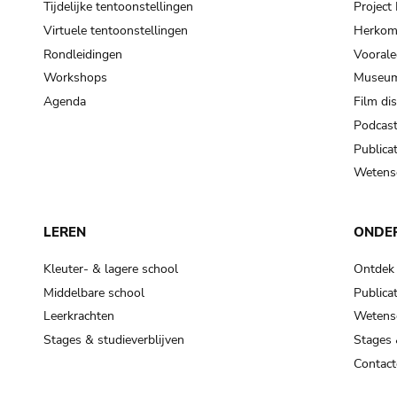
Tijdelijke tentoonstellingen
Projec
Virtuele tentoonstellingen
Herkoms
Rondleidingen
Voorale
Workshops
Museum
Agenda
Film di
Podcas
Publicat
Wetensc
LEREN
ONDE
Kleuter- & lagere school
Ontdek
Middelbare school
Publicat
Leerkrachten
Wetensc
Stages & studieverblijven
Stages 
Contact