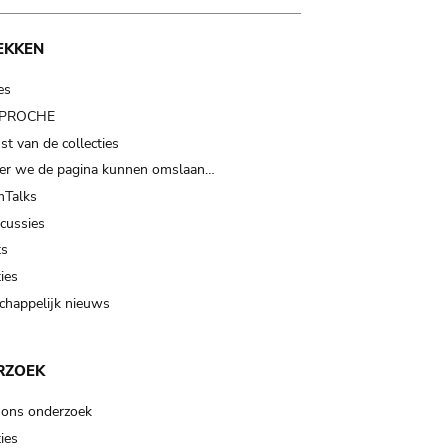
EKKEN
es
t PROCHE
t van de collecties
er we de pagina kunnen omslaan…
Talks
scussies
ts
ies
happelijk nieuws
RZOEK
 ons onderzoek
ies