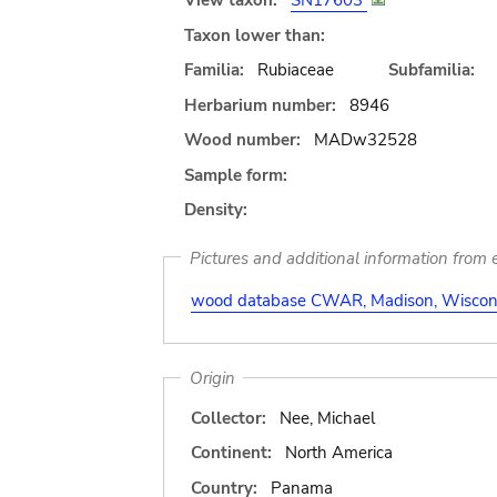
View taxon:
SN17603
Taxon lower than:
Familia:
Rubiaceae
Subfamilia:
Herbarium number:
8946
Wood number:
MADw32528
Sample form:
Density:
Pictures and additional information from e
wood database CWAR, Madison, Wiscons
Origin
Collector:
Nee, Michael
Continent:
North America
Country:
Panama