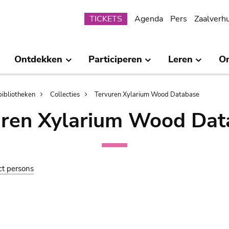
Submenu
TICKETS
Agenda
Pers
Zaalverh
Ontdekken
Participeren
Leren
O
bibliotheken
Collecties
Tervuren Xylarium Wood Database
uren Xylarium Wood Dat
ct persons