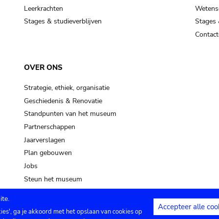
Leerkrachten
Wetensc
Stages & studieverblijven
Stages 
Contact
OVER ONS
Strategie, ethiek, organisatie
Geschiedenis & Renovatie
Standpunten van het museum
Partnerschappen
Jaarverslagen
Plan gebouwen
Jobs
Steun het museum
te.
Accepteer alle coo
kies', ga je akkoord met het opslaan van cookies op