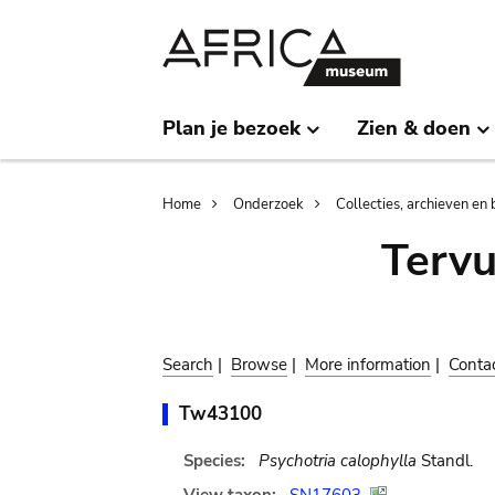
Skip
Skip
to
to
main
search
content
Plan je bezoek
Zien & doen
Breadcrumb
Home
Onderzoek
Collecties, archieven en 
Terv
Search
|
Browse
|
More information
|
Conta
Tw43100
Species:
Psychotria calophylla
Standl.