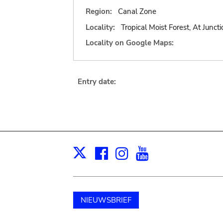
Region:
Canal Zone
Locality:
Tropical Moist Forest, At Jun
Locality on Google Maps:
Entry date:
Facebook
Instagram
Youtube
Print
X
NIEUWSBRIEF