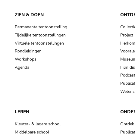
ZIEN & DOEN
ONTD
Permanente tentoonstelling
Collecti
Tijdelijke tentoonstellingen
Projec
Virtuele tentoonstellingen
Herkoms
Rondleidingen
Voorale
Workshops
Museum
Agenda
Film di
Podcas
Publicat
Wetensc
LEREN
ONDE
Kleuter- & lagere school
Ontdek
Middelbare school
Publicat