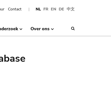
uur
Contact
NL
FR
EN
DE
中文
nderzoek
Over ons
Search
abase