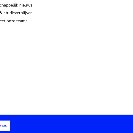
happelijk nieuws
& studieverblijven
eer onze teams
kies