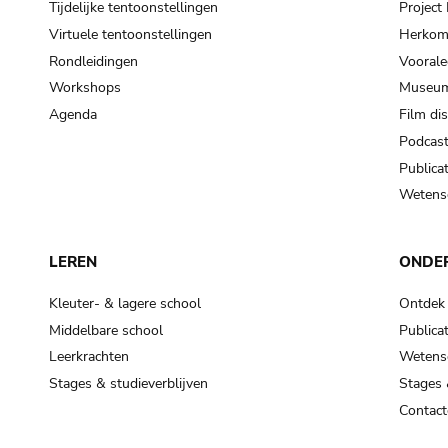
Tijdelijke tentoonstellingen
Projec
Virtuele tentoonstellingen
Herkoms
Rondleidingen
Voorale
Workshops
Museum
Agenda
Film di
Podcas
Publicat
Wetensc
LEREN
ONDE
Kleuter- & lagere school
Ontdek
Middelbare school
Publicat
Leerkrachten
Wetensc
Stages & studieverblijven
Stages 
Contact