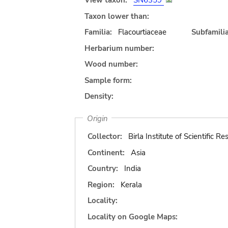
View taxon:
SN6359
Taxon lower than:
Familia:
Flacourtiaceae
Subfamilia
Herbarium number:
Wood number:
Sample form:
Density:
Origin
Collector:
Birla Institute of Scientific R
Continent:
Asia
Country:
India
Region:
Kerala
Locality:
Locality on Google Maps: