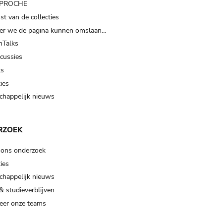
t PROCHE
t van de collecties
er we de pagina kunnen omslaan…
Talks
scussies
ts
ies
happelijk nieuws
RZOEK
 ons onderzoek
ies
happelijk nieuws
& studieverblijven
eer onze teams