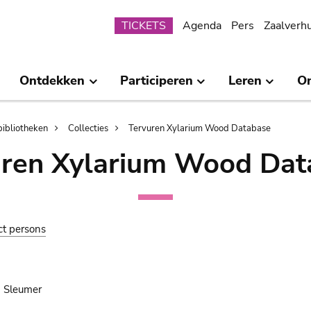
Submenu
TICKETS
Agenda
Pers
Zaalverh
Ontdekken
Participeren
Leren
O
bibliotheken
Collecties
Tervuren Xylarium Wood Database
uren Xylarium Wood Dat
ct persons
) Sleumer