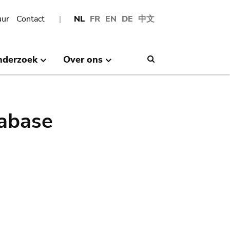
uur
Contact
NL
FR
EN
DE
中文
nderzoek
Over ons
Search
abase