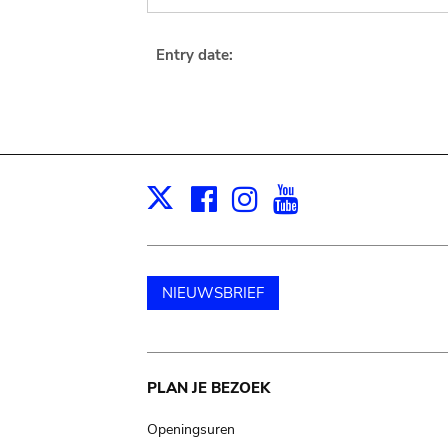
Entry date:
Facebook
Instagram
Youtube
Print
X
NIEUWSBRIEF
Main
PLAN JE BEZOEK
navigation
Openingsuren