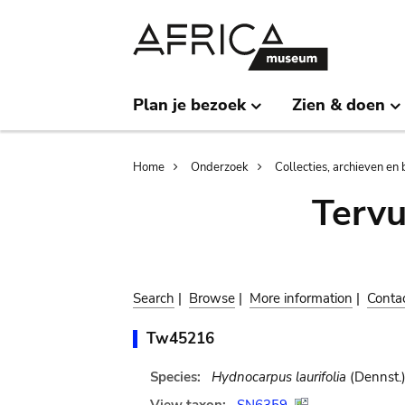
Skip
Skip
to
to
main
search
content
Plan je bezoek
Zien & doen
Breadcrumb
Home
Onderzoek
Collecties, archieven en 
Terv
Search
|
Browse
|
More information
|
Conta
Tw45216
Species:
Hydnocarpus laurifolia
(Dennst.